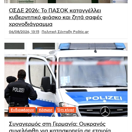
ΟΣΔΕ 2026: Το ΠΑΣΟΚ καταγγέλλει
κυβερνητικό φιάσκο και ζητά σαφές
χρονοδιάγραμμα
06/08/2026, 13:15
Πολιτική Σύνταξη Politic.gr
Ενδιαφέρουν
Κόσμος
Ό,τι είναι!
Συναγερμός στη Γερμανία: Ουκρανός
συνελήφθη για κατασκοπεία σε εταιρία