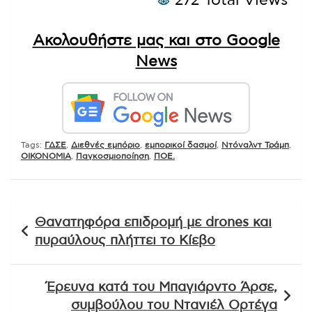
272 Total Views
Ακολουθήστε μας και στο Google
News
Tags:
ΓΔΣΕ
,
Διεθνές εμπόριο
,
εμπορικοί δασμοί
,
Ντόναλντ Τράμπ
,
ΟΙΚΟΝΟΜΙΑ
,
Παγκοσμιοποίηση
,
ΠΟΕ.
Πλοήγηση
Θανατηφόρα επιδρομή με drones και
άρθρων
πυραύλους πλήττει το Κίεβο
Έρευνα κατά του Μπαγιάρντο Άρσε,
συμβούλου του Ντανιέλ Ορτέγα