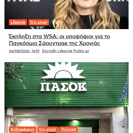
Lifestyle
Ό,τι είναι!
Έκπληξη στα WSA: οι υποψήφιοι για το
Παγκόσμιο Σάουντρακ της Χρονιάς
06/08/2026, 14:51
Σύνταξη Lifestyle Politic.gr
Ενδιαφέρουν
Ό,τι είναι!
Πολιτική