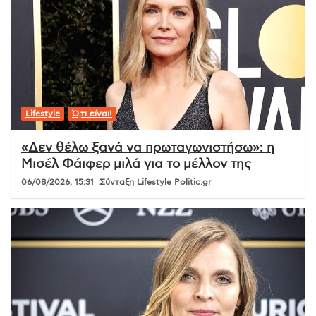
Lifestyle
Ό,τι είναι!
«Δεν θέλω ξανά να πρωταγωνιστήσω»: η
Μισέλ Φάιφερ μιλά για το μέλλον της
06/08/2026, 15:31
Σύνταξη Lifestyle Politic.gr