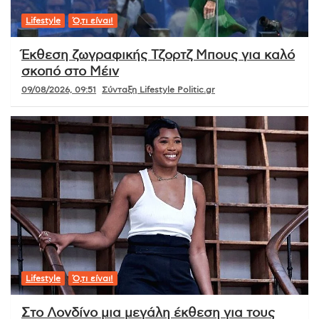
Lifestyle
Ό,τι είναι!
Έκθεση ζωγραφικής Τζορτζ Μπους για καλό
σκοπό στο Μέιν
09/08/2026, 09:51
Σύνταξη Lifestyle Politic.gr
Lifestyle
Ό,τι είναι!
Στο Λονδίνο μια μεγάλη έκθεση για τους