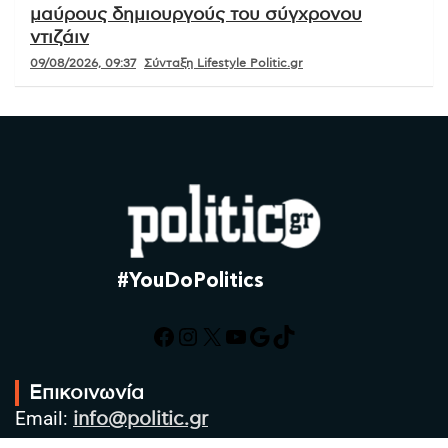
μαύρους δημιουργούς του σύγχρονου
ντιζάιν
09/08/2026, 09:37
Σύνταξη Lifestyle Politic.gr
#YouDoPolitics
Facebook
Instagram
X
YouTube
Google
TikTok
Επικοινωνία
Email:
info@politic.gr
Τηλ:
+302310501850