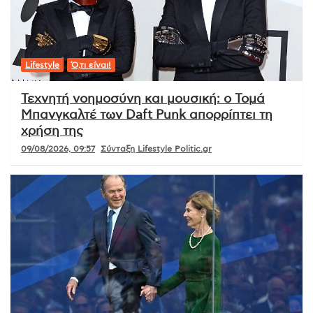
Lifestyle
Ό,τι είναι!
Τεχνητή νοημοσύνη και μουσική: ο Τομά
Μπανγκαλτέ των Daft Punk απορρίπτει τη
χρήση της
09/08/2026, 09:57
Σύνταξη Lifestyle Politic.gr