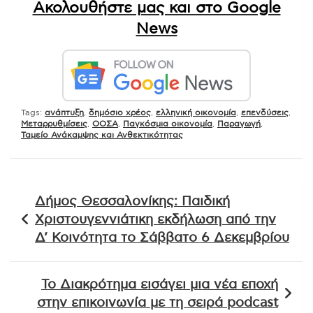
Ακολουθήστε μας και στο Google
News
Tags:
ανάπτυξη
,
δημόσιο χρέος
,
ελληνική οικονομία
,
επενδύσεις
,
Μεταρρυθμίσεις
,
ΟΟΣΑ
,
Παγκόσμια οικονομία
,
Παραγωγή
,
Ταμείο Ανάκαμψης και Ανθεκτικότητας
Πλοήγηση
Δήμος Θεσσαλονίκης: Παιδική
άρθρων
Χριστουγεννιάτικη εκδήλωση από την
Δ’ Κοινότητα το Σάββατο 6 Δεκεμβρίου
Το Διακρότημα εισάγει μια νέα εποχή
στην επικοινωνία με τη σειρά podcast