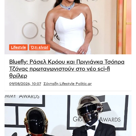
Lifestyle
Ό,τι είναι!
Bluefly: Ράσελ Κρόου και Πριγιάνκα Τσόπρα
Τζόνας πρωταγωνιστούν στο νέο sci-fi
θρίλερ
09/08/2026, 10:07
Σύνταξη Lifestyle Politic.gr