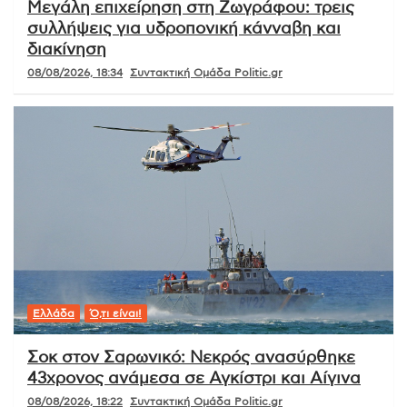
Μεγάλη επιχείρηση στη Ζωγράφου: τρεις
συλλήψεις για υδροπονική κάνναβη και
διακίνηση
08/08/2026, 18:34
Συντακτική Ομάδα Politic.gr
Ελλάδα
Ό,τι είναι!
Σοκ στον Σαρωνικό: Νεκρός ανασύρθηκε
43χρονος ανάμεσα σε Αγκίστρι και Αίγινα
08/08/2026, 18:22
Συντακτική Ομάδα Politic.gr