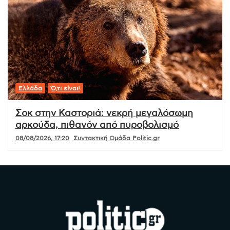
Ελλάδα
Ό,τι είναι!
Σοκ στην Καστοριά: νεκρή μεγαλόσωμη
αρκούδα, πιθανόν από πυροβολισμό
08/08/2026, 17:20
Συντακτική Ομάδα Politic.gr