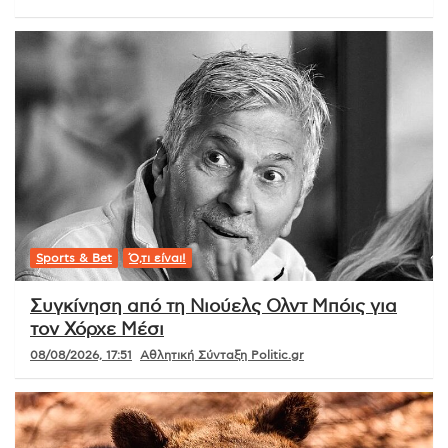
Sports & Bet
Ό,τι είναι!
Συγκίνηση από τη Νιούελς Ολντ Μπόις για
τον Χόρχε Μέσι
08/08/2026, 17:51
Αθλητική Σύνταξη Politic.gr