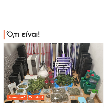
Ό,τι είναι!
Αστυνομικό
Ό,τι είναι!