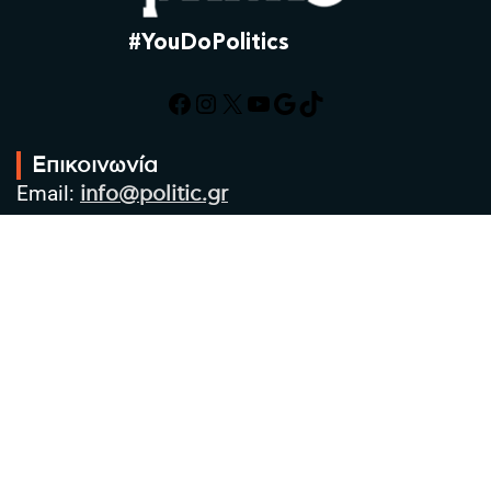
#YouDoPolitics
Facebook
Instagram
X
YouTube
Google
TikTok
Επικοινωνία
Email:
info@politic.gr
Τηλ:
+302310501850
Κιν:
+306986533609
Πολιτική Απορρήτου
Όροι χρήσης
Πολιτική Cookies
Πολιτική προστασίας προσωπικών
δεδομένων