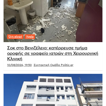
Ό,τι είναι!
Υγεία
Σοκ στο Βενιζέλειο: κατέρρευσε τμήμα
οροφής σε γραφείο ιατρών στη Χειρουργική
Κλινική
10/08/2026, 19:50
Συντακτική Ομάδα Politic.gr