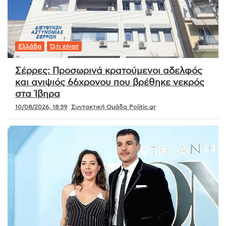
Ελλάδα
Ό,τι είναι!
Σέρρες: Προσωρινά κρατούμενοι αδελφός
και ανιψιός 66χρονου που βρέθηκε νεκρός
στα Ίβηρα
10/08/2026, 18:39
Συντακτική Ομάδα Politic.gr