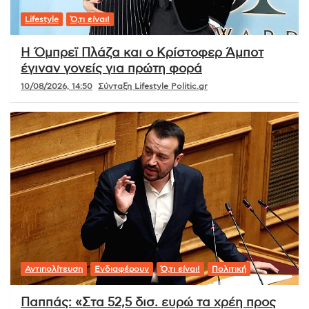
Lifestyle
Ό,τι είναι!
Η Όμπρεϊ Πλάζα και ο Κρίστοφερ Άμποτ
έγιναν γονείς για πρώτη φορά
10/08/2026, 14:50
Σύνταξη Lifestyle Politic.gr
Αντιπολίτευση
Ενδιαφέρουν
Ό,τι είναι!
Πολιτική
Παππάς: «Στα 52,5 δισ. ευρώ τα χρέη προς