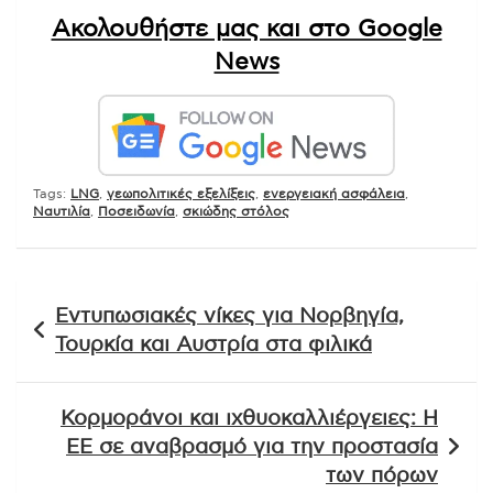
Ακολουθήστε μας και στο Google
News
Tags:
LNG
,
γεωπολιτικές εξελίξεις
,
ενεργειακή ασφάλεια
,
Ναυτιλία
,
Ποσειδωνία
,
σκιώδης στόλος
Πλοήγηση
Εντυπωσιακές νίκες για Νορβηγία,
άρθρων
Τουρκία και Αυστρία στα φιλικά
Κορμοράνοι και ιχθυοκαλλιέργειες: Η
ΕΕ σε αναβρασμό για την προστασία
των πόρων