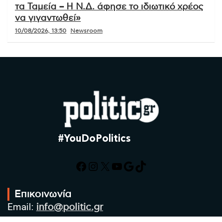
τα Ταμεία – Η Ν.Δ. άφησε το ιδιωτικό χρέος
να γιγαντωθεί»
10/08/2026, 13:50
Newsroom
#YouDoPolitics
Facebook
Instagram
X
YouTube
Google
TikTok
Επικοινωνία
Email:
info@politic.gr
Τηλ:
+302310501850