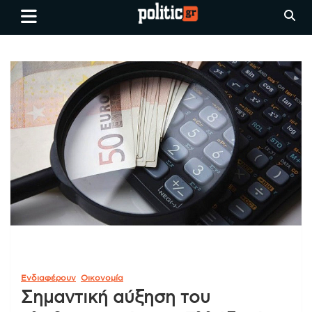
Skip
politic.gr
Ειδήσεις απο τη
to
Θεσσαλονίκη, την Ελλάδα και
content
όλο τον Κόσμο
Ενδιαφέρουν
Οικονομία
Σημαντική αύξηση του