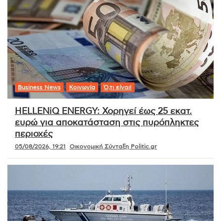
Business News
Κοινωνία
Ό,τι είναι!
HELLENiQ ENERGY: Χορηγεί έως 25 εκατ.
ευρώ για αποκατάσταση στις πυρόπληκτες
περιοχές
05/08/2026, 19:21
Οικονομική Σύνταξη Politic.gr