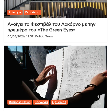
Lifestyle
Ό,τι είναι!
Ανοίγει το Φεστιβάλ του Λοκάρνο με την
πρεμιέρα του «The Green Eyes»
05/08/2026, 12:57
Politic Team
Business News
Κοινωνία
Ό,τι είναι!