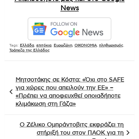
News
Tags:
Ελλάδα
,
επιτόκια
,
Ευρωζώνη
,
ΟΙΚΟΝΟΜΙΑ
,
πληθωρισμός
,
Τράπεζα της Ελλάδος
Πλοήγηση
Μητσοτάκης σε Κόστα: «Όχι στο SAFE
άρθρων
για χώρες που απειλούν την ΕΕ» –
«Πρέπει να αποφευχθεί οποιαδήποτε
κλιμάκωση στη Γάζα»
Ο Ζέλικο Ομπράντοβιτς εκφράζει τη
στήριξή του στον ΠΑΟΚ για τη