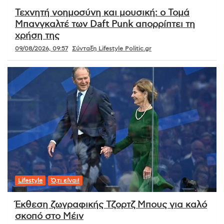
Τεχνητή νοημοσύνη και μουσική: ο Τομά
Μπανγκαλτέ των Daft Punk απορρίπτει τη
χρήση της
09/08/2026, 09:57
Σύνταξη Lifestyle Politic.gr
Lifestyle
Ό,τι είναι!
Έκθεση ζωγραφικής Τζορτζ Μπους για καλό
σκοπό στο Μέιν