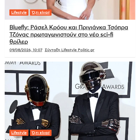
Lifestyle
Ό,τι είναι!
Bluefly: Ράσελ Κρόου και Πριγιάνκα Τσόπρα
Τζόνας πρωταγωνιστούν στο νέο sci-fi
θρίλερ
09/08/2026, 10:07
Σύνταξη Lifestyle Politic.gr
Lifestyle
Ό,τι είναι!