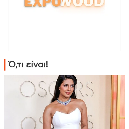
Ό,τι είναι!