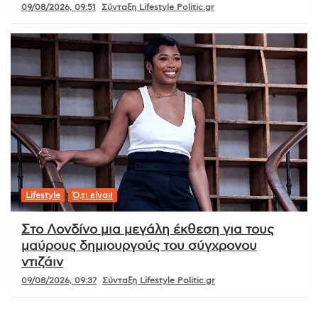
09/08/2026, 09:51
Σύνταξη Lifestyle Politic.gr
Lifestyle
Ό,τι είναι!
Στο Λονδίνο μια μεγάλη έκθεση για τους
μαύρους δημιουργούς του σύγχρονου
ντιζάιν
09/08/2026, 09:37
Σύνταξη Lifestyle Politic.gr