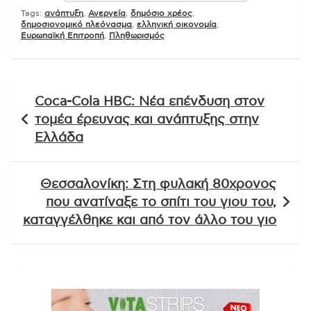
Tags:
ανάπτυξη
,
Ανεργεία
,
δημόσιο χρέος
,
δημοσιονομικό πλεόνασμα
,
ελληνική οικονομία
,
Ευρωπαϊκή Επιτροπή
,
Πληθωρισμός
Πλοήγηση
Coca-Cola HBC: Νέα επένδυση στον
άρθρων
τομέα έρευνας και ανάπτυξης στην
Ελλάδα
Θεσσαλονίκη: Στη φυλακή 80χρονος
που ανατίναξε το σπίτι του γιου του,
καταγγέλθηκε και από τον άλλο του γιο