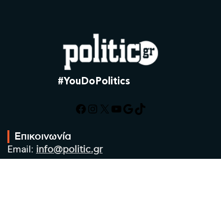
#YouDoPolitics
Facebook
Instagram
X
YouTube
Google
TikTok
Επικοινωνία
Email:
info@politic.gr
Τηλ:
+302310501850
Κιν:
+306986533609
Πολιτική Απορρήτου
Όροι χρήσης