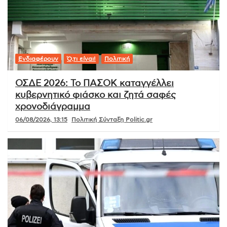
Ενδιαφέρουν
Ό,τι είναι!
Πολιτική
ΟΣΔΕ 2026: Το ΠΑΣΟΚ καταγγέλλει
κυβερνητικό φιάσκο και ζητά σαφές
χρονοδιάγραμμα
06/08/2026, 13:15
Πολιτική Σύνταξη Politic.gr