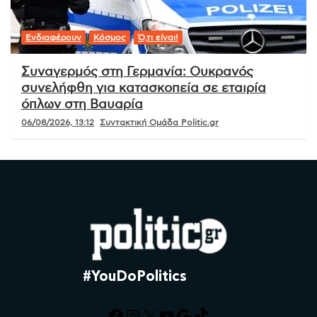
Ενδιαφέρουν
Κόσμος
Ό,τι είναι!
Συναγερμός στη Γερμανία: Ουκρανός
συνελήφθη για κατασκοπεία σε εταιρία
όπλων στη Βαυαρία
06/08/2026, 13:12
Συντακτική Ομάδα Politic.gr
#YouDoPolitics
Facebook
Instagram
X
YouTube
Google
TikTok