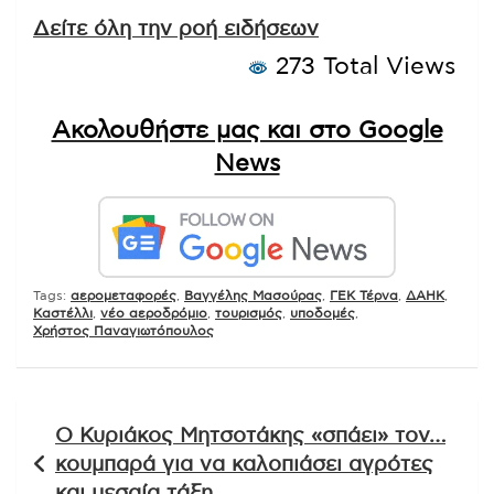
Δείτε όλη την ροή ειδήσεων
273 Total Views
Ακολουθήστε μας και στο Google
News
Tags:
αερομεταφορές
,
Βαγγέλης Μασούρας
,
ΓΕΚ Τέρνα
,
ΔΑΗΚ
,
Καστέλλι
,
νέο αεροδρόμιο
,
τουρισμός
,
υποδομές
,
Χρήστος Παναγιωτόπουλος
Πλοήγηση
Ο Κυριάκος Μητσοτάκης «σπάει» τον…
άρθρων
κουμπαρά για να καλοπιάσει αγρότες
και μεσαία τάξη