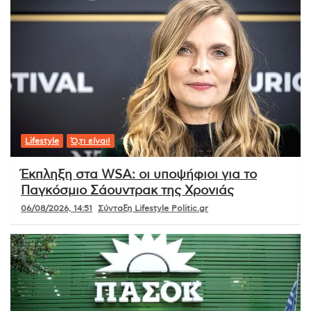
Lifestyle
Ό,τι είναι!
Έκπληξη στα WSA: οι υποψήφιοι για το
Παγκόσμιο Σάουντρακ της Χρονιάς
06/08/2026, 14:51
Σύνταξη Lifestyle Politic.gr