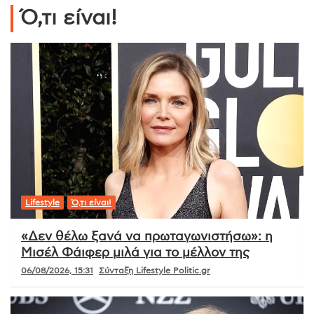
Ό,τι είναι!
Lifestyle
Ό,τι είναι!
«Δεν θέλω ξανά να πρωταγωνιστήσω»: η
Μισέλ Φάιφερ μιλά για το μέλλον της
06/08/2026, 15:31
Σύνταξη Lifestyle Politic.gr