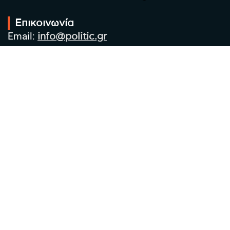
Επικοινωνία
Email:
info@politic.gr
Τηλ:
+302310501850
Κιν:
+306986533609
Πολιτική Απορρήτου
Όροι χρήσης
Πολιτική Cookies
Πολιτική προστασίας προσωπικών
δεδομένων
Συντακτική Ομάδα
Στοιχεία Επιχείρησης