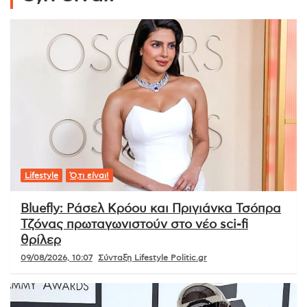
Lifestyle
Ό,τι είναι!
Bluefly: Ράσελ Κρόου και Πριγιάνκα Τσόπρα
Τζόνας πρωταγωνιστούν στο νέο sci-fi
θρίλερ
09/08/2026, 10:07
Σύνταξη Lifestyle Politic.gr