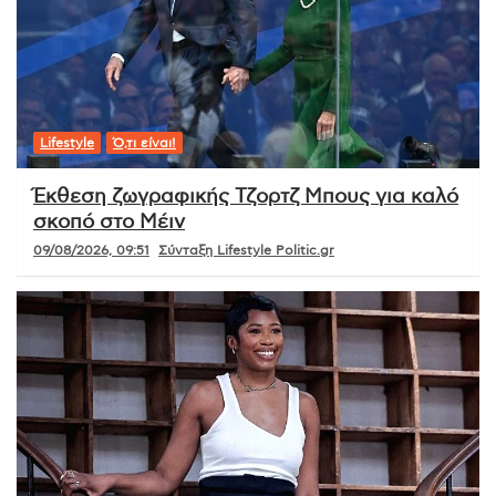
Lifestyle
Ό,τι είναι!
Έκθεση ζωγραφικής Τζορτζ Μπους για καλό
σκοπό στο Μέιν
09/08/2026, 09:51
Σύνταξη Lifestyle Politic.gr