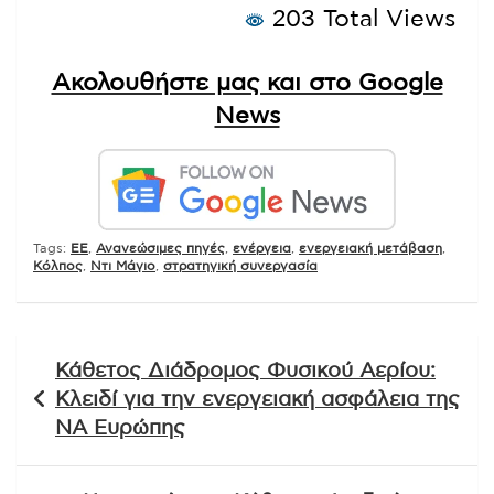
203 Total Views
Ακολουθήστε μας και στο Google
News
Tags:
EE
,
Ανανεώσιμες πηγές
,
ενέργεια
,
ενεργειακή μετάβαση
,
Κόλπος
,
Ντι Μάγιο
,
στρατηγική συνεργασία
Πλοήγηση
Κάθετος Διάδρομος Φυσικού Αερίου:
άρθρων
Κλειδί για την ενεργειακή ασφάλεια της
ΝΑ Ευρώπης