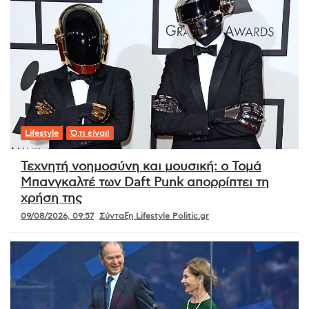
Lifestyle
Ό,τι είναι!
Τεχνητή νοημοσύνη και μουσική: ο Τομά
Μπανγκαλτέ των Daft Punk απορρίπτει τη
χρήση της
09/08/2026, 09:57
Σύνταξη Lifestyle Politic.gr