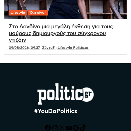
Lifestyle
Ό,τι είναι!
Στο Λονδίνο μια μεγάλη έκθεση για τους
μαύρους δημιουργούς του σύγχρονου
ντιζάιν
09/08/2026, 09:37
Σύνταξη Lifestyle Politic.gr
#YouDoPolitics
Facebook
Instagram
X
YouTube
Google
TikTok