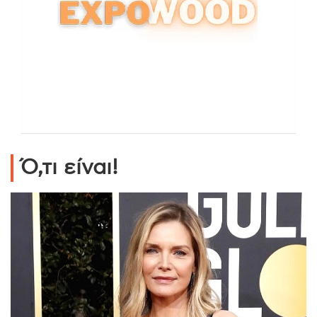
Ό,τι είναι!