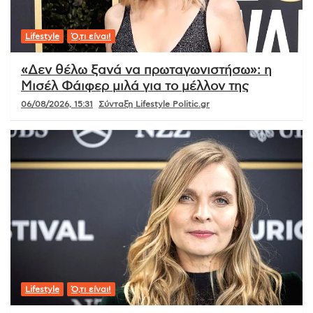
Lifestyle
Ό,τι είναι!
«Δεν θέλω ξανά να πρωταγωνιστήσω»: η
Μισέλ Φάιφερ μιλά για το μέλλον της
06/08/2026, 15:31
Σύνταξη Lifestyle Politic.gr
Lifestyle
Ό,τι είναι!