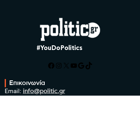
#YouDoPolitics
Facebook
Instagram
X
YouTube
Google
TikTok
Επικοινωνία
Email:
info@politic.gr
Τηλ:
+302310501850
Κιν:
+306986533609
Πολιτική Απορρήτου
Όροι χρήσης