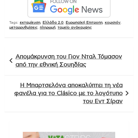
Tags:
εκταμίευση
,
Ελλάδα 2.0
,
Ευρωπαϊκή Επιτροπη
,
κομισιόν
,
μεταρρυθμίσεις
,
πληρωμή
,
ταμείο ανάκαμψης
Πλοήγηση
Απομάκρυνση του Γιον Νταλ Τόμασον
άρθρων
από την εθνική Σουηδίας
Η Μπαρτσελόνα αποκαλύπτει τη νέα
φανέλα για το Clásico με το λογότυπο
του Εντ Σίραν