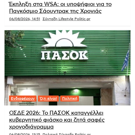
Έκπληξη στα WSA: οι υποψήφιοι για το
Παγκόσμιο Σάουντρακ της Χρονιάς
06/08/2026, 14:51
Σύνταξη Lifestyle Politic.gr
Ενδιαφέρουν
Ό,τι είναι!
Πολιτική
ΟΣΔΕ 2026: Το ΠΑΣΟΚ καταγγέλλει
κυβερνητικό φιάσκο και ζητά σαφές
χρονοδιάγραμμα
06/08/2026, 13:15
Πολιτική Σύνταξη Politic.gr