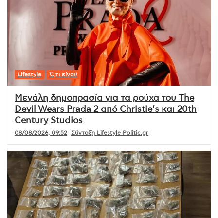
Lifestyle
Ό,τι είναι!
Μεγάλη δημοπρασία για τα ρούχα του The
Devil Wears Prada 2 από Christie’s και 20th
Century Studios
08/08/2026, 09:52
Σύνταξη Lifestyle Politic.gr