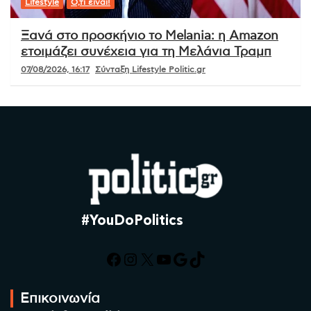
Lifestyle
Ό,τι είναι!
Ξανά στο προσκήνιο το Melania: η Amazon
ετοιμάζει συνέχεια για τη Μελάνια Τραμπ
07/08/2026, 16:17
Σύνταξη Lifestyle Politic.gr
#YouDoPolitics
Facebook
Instagram
X
YouTube
Google
TikTok
Επικοινωνία