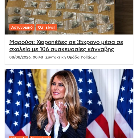
Αστυνομικό
Ό,τι είναι!
Μαρούσι: Χειροπέδες σε 35χρονο μέσα σε
σχολείο με 106 συσκευασίες κάνναβης
08/08/2026, 00:48
Συντακτική Ομάδα Politic.gr