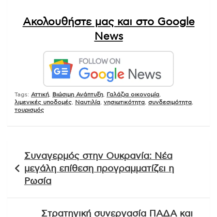
Ακολουθήστε μας και στο Google
News
Tags:
Αττική
,
Βιώσιμη Ανάπτυξη
,
Γαλάζια οικονομία
,
λιμενικές υποδομές
,
Ναυτιλία
,
νησιωτικότητα
,
συνδεσιμότητα
,
τουρισμός
Πλοήγηση
Συναγερμός στην Ουκρανία: Νέα
άρθρων
μεγάλη επίθεση προγραμματίζει η
Ρωσία
Στρατηγική συνεργασία ΠΑΔΑ και