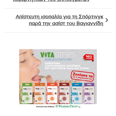
Απίστευτη ισοπαλία για τη Σπόρτινγκ
παρά την ασίστ του Βαγιαννίδη