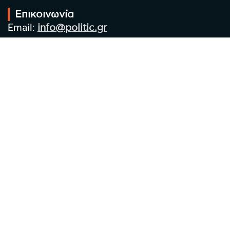
Επικοινωνία
Email:
info@politic.gr
Τηλ:
+302310501850
Κιν:
+306986533609
Πολιτική Απορρήτου
Όροι χρήσης
Πολιτική Cookies
Πολιτική προστασίας προσωπικών
δεδομένων
Συντακτική Ομάδα
Στοιχεία Επιχείρησης