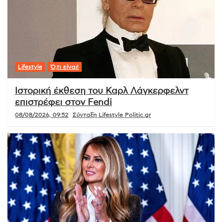
Lifestyle
Ό,τι είναι!
Ιστορική έκθεση του Καρλ Λάγκερφελντ
επιστρέφει στον Fendi
08/08/2026, 09:52
Σύνταξη Lifestyle Politic.gr