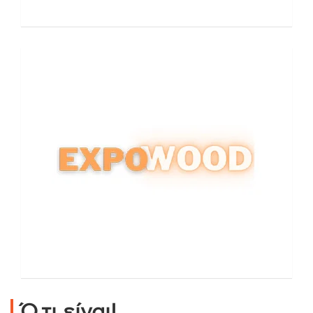
Ό,τι είναι!