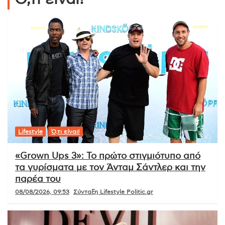
Lifestyle
Ό,τι είναι!
«Grown Ups 3»: Το πρώτο στιγμιότυπο από
τα γυρίσματα με τον Άνταμ Σάντλερ και την
παρέα του
08/08/2026, 09:53
Σύνταξη Lifestyle Politic.gr