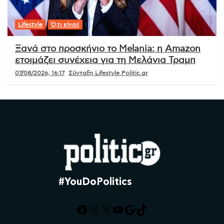
Lifestyle
Ό,τι είναι!
Ξανά στο προσκήνιο το Melania: η Amazon
ετοιμάζει συνέχεια για τη Μελάνια Τραμπ
07/08/2026, 16:17
Σύνταξη Lifestyle Politic.gr
#YouDoPolitics
Facebook
Instagram
X
YouTube
Google
TikTok