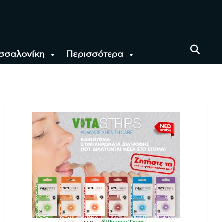
σσαλονίκη
Περισσότερα
αι όλο τον Κόσμο