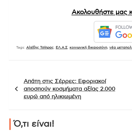
Ακολουθήστε μας κ
Tags:
Aλέξης Τσίπρας
,
ΕΛ.Α.Σ
,
κοινωνική δικαιοσύνη
,
νέα μεταπολ
Πλοήγηση
Απάτη στις Σέρρες: Εφοριακοί
άρθρων
αποσπούν κοσμήματα αξίας 2.000
ευρώ από ηλικιωμένη
Ό,τι είναι!