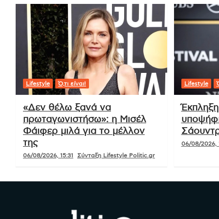
Lifestyle
Ό,τι είναι!
Lifestyle
Ό
«Δεν θέλω ξανά να
Έκπληξη
πρωταγωνιστήσω»: η Μισέλ
υποψήφι
Φάιφερ μιλά για το μέλλον
Σάουντρ
της
06/08/2026, 
06/08/2026, 15:31
Σύνταξη Lifestyle Politic.gr