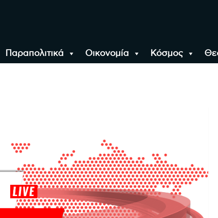
Παραπολιτικά
Οικονομία
Κόσμος
Θε
αλονίκη, την Ελλάδα κ