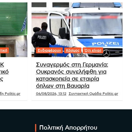
τική
Ενδιαφέρουν
Κόσμος
Ό,τι είναι!
ΟΚ
Συναγερμός στη Γερμανία:
ικό
Ουκρανός συνελήφθη για
ές
κατασκοπεία σε εταιρία
όπλων στη Βαυαρία
η Politic.gr
06/08/2026, 13:12
Συντακτική Ομάδα Politic.gr
Πολιτική Απορρήτου