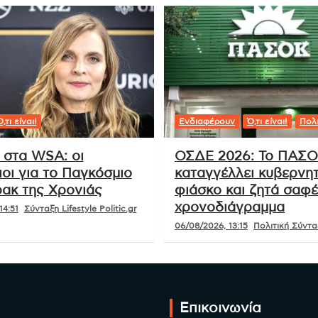
,τι είναι!
Ενδιαφέρουν
Ό,τι είναι!
Πολι
 στα WSA: οι
ΟΣΔΕ 2026: Το ΠΑΣ
οι για το Παγκόσμιο
καταγγέλλει κυβερνητ
ακ της Χρονιάς
φιάσκο και ζητά σαφ
χρονοδιάγραμμα
14:51
Σύνταξη Lifestyle Politic.gr
06/08/2026, 13:15
Πολιτική Σύνταξ
Επικοινωνία