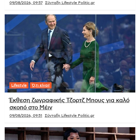
09/08/2026, 09:57
Σύνταξη Lifestyle Politic.gr
Lifestyle
Ό,τι είναι!
Έκθεση ζωγραφικής Τζορτζ Μπους για καλό
σκοπό στο Μέιν
09/08/2026, 09:51
Σύνταξη Lifestyle Politic.gr