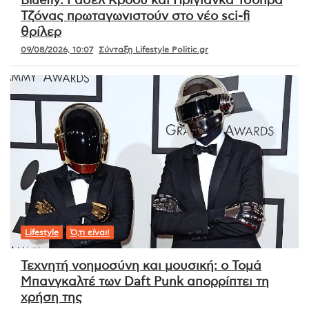
Bluefly: Ράσελ Κρόου και Πριγιάνκα Τσόπρα
Τζόνας πρωταγωνιστούν στο νέο sci-fi
θρίλερ
09/08/2026, 10:07
Σύνταξη Lifestyle Politic.gr
Lifestyle
Ό,τι είναι!
Τεχνητή νοημοσύνη και μουσική: ο Τομά
Μπανγκαλτέ των Daft Punk απορρίπτει τη
χρήση της