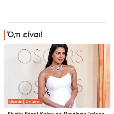
Ό,τι είναι!
Lifestyle
Ό,τι είναι!