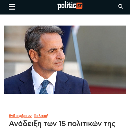
Skip
politic.gr
Ειδήσεις απο τη
to
Θεσσαλονίκη, την Ελλάδα και
content
όλο τον Κόσμο
Ενδιαφέρουν
Πολιτική
Ανάδειξη των 15 πολιτικών της