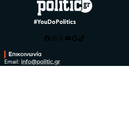
#YouDoPolitics
Facebook
Instagram
X
YouTube
Google
TikTok
Επικοινωνία
Email:
info@politic.gr
Τηλ:
+302310501850
Κιν:
+306986533609
Πολιτική Απορρήτου
Όροι χρήσης
Πολιτική Cookies
Πολιτική προστασίας προσωπικών