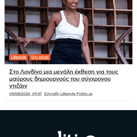
Lifestyle
Ό,τι είναι!
Στο Λονδίνο μια μεγάλη έκθεση για τους
μαύρους δημιουργούς του σύγχρονου
ντιζάιν
09/08/2026, 09:37
Σύνταξη Lifestyle Politic.gr