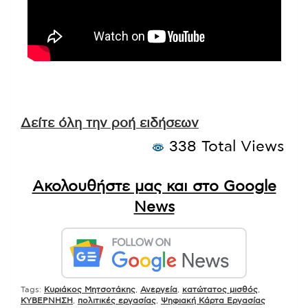
Δείτε όλη την ροή ειδήσεων
338 Total Views
Ακολουθήστε μας και στο Google
News
Tags:
Kυριάκος Μητσοτάκης
,
Ανεργεία
,
κατώτατος μισθός
,
ΚΥΒΕΡΝΗΣΗ
,
πολιτικές εργασίας
,
Ψηφιακή Κάρτα Εργασίας