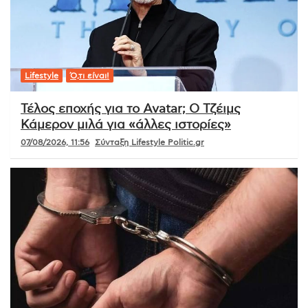
Lifestyle
Ό,τι είναι!
Τέλος εποχής για το Avatar; Ο Τζέιμς
Κάμερον μιλά για «άλλες ιστορίες»
07/08/2026, 11:56
Σύνταξη Lifestyle Politic.gr