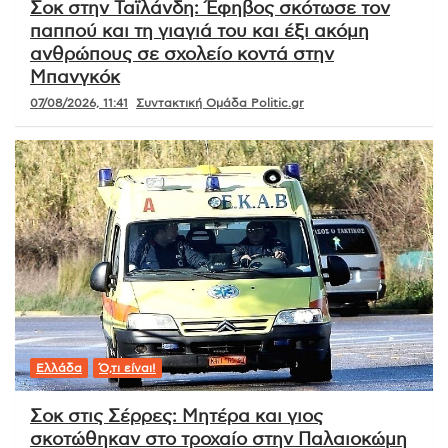
Σοκ στην Ταϊλάνδη: Έφηβος σκότωσε τον
παππού και τη γιαγιά του και έξι ακόμη
ανθρώπους σε σχολείο κοντά στην
Μπανγκόκ
07/08/2026, 11:41
Συντακτική Ομάδα Politic.gr
Ελλάδα
Ό,τι είναι!
Σοκ στις Σέρρες: Μητέρα και γιος
σκοτώθηκαν στο τροχαίο στην Παλαιοκώμη