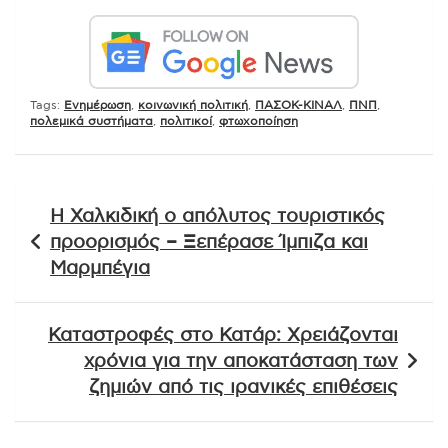
Tags:
Ενημέρωση
,
κοινωνική πολιτική
,
ΠΑΣΟΚ-ΚΙΝΑΛ
,
ΠΝΠ
,
πολεμικά συστήματα
,
πολιτικοί
,
φτωχοποίηση
Πλοήγηση
Η Χαλκιδική ο απόλυτος τουριστικός
άρθρων
προορισμός – Ξεπέρασε Ίμπιζα και
Μαρμπέγια
Καταστροφές στο Κατάρ: Χρειάζονται
χρόνια για την αποκατάσταση των
ζημιών από τις ιρανικές επιθέσεις