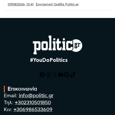
07/08/2026, 10:41
Συντακτική Ομάδα Politic.gr
#YouDoPolitics
Facebook
Instagram
X
YouTube
Google
TikTok
Επικοινωνία
Email:
info@politic.gr
Τηλ:
+302310501850
Κιν:
+306986533609