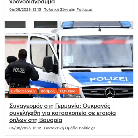
χρονοδιάγραμμα
06/08/2026, 13:15
Πολιτική Σύνταξη Politic.gr
Ενδιαφέρουν
Κόσμος
Ό,τι είναι!
Συναγερμός στη Γερμανία: Ουκρανός
συνελήφθη για κατασκοπεία σε εταιρία
όπλων στη Βαυαρία
06/08/2026, 13:12
Συντακτική Ομάδα Politic.gr