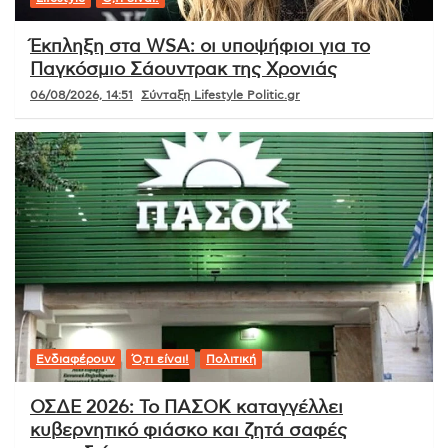
Έκπληξη στα WSA: οι υποψήφιοι για το
Παγκόσμιο Σάουντρακ της Χρονιάς
06/08/2026, 14:51
Σύνταξη Lifestyle Politic.gr
Ενδιαφέρουν
Ό,τι είναι!
Πολιτική
ΟΣΔΕ 2026: Το ΠΑΣΟΚ καταγγέλλει
κυβερνητικό φιάσκο και ζητά σαφές