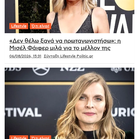
Lifestyle
Ό,τι είναι!
«Δεν θέλω ξανά να πρωταγωνιστήσω»: η
Μισέλ Φάιφερ μιλά για το μέλλον της
06/08/2026, 15:31
Σύνταξη Lifestyle Politic.gr
Lifestyle
Ό,τι είναι!