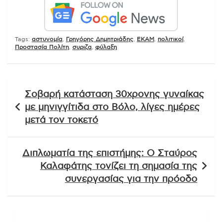
Tags:
αστυνομία
,
Γρηγόρης Δημητριάδης
,
ΕΚΑΜ
,
πολιτικοί
,
Προστασία Πολίτη
,
συριζα
,
φύλαξη
Πλοήγηση
Σοβαρή κατάσταση 30χρονης γυναίκας
άρθρων
με μηνιγγίτιδα στο Βόλο, λίγες ημέρες
μετά τον τοκετό
Διπλωματία της επιστήμης: Ο Σταύρος
Καλαφάτης τονίζει τη σημασία της
συνεργασίας για την πρόοδο