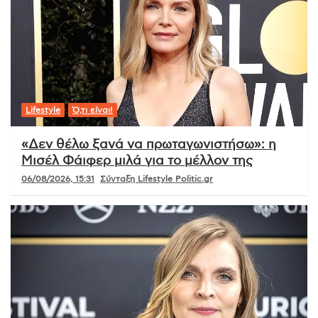
Lifestyle
Ό,τι είναι!
«Δεν θέλω ξανά να πρωταγωνιστήσω»: η
Μισέλ Φάιφερ μιλά για το μέλλον της
06/08/2026, 15:31
Σύνταξη Lifestyle Politic.gr