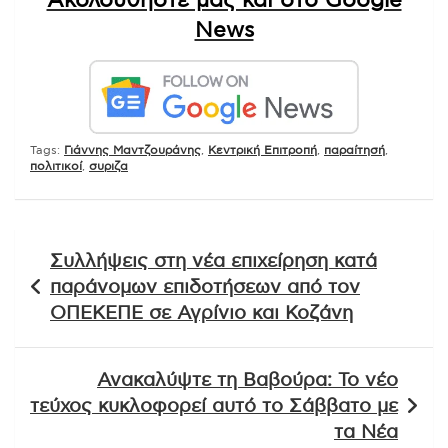
Ακολουθήστε μας και στο Google
News
Tags:
Γιάννης Μαντζουράνης
,
Κεντρική Επιτροπή
,
παραίτησή
,
πολιτικοί
,
συριζα
Πλοήγηση
Συλλήψεις στη νέα επιχείρηση κατά
άρθρων
παράνομων επιδοτήσεων από τον
ΟΠΕΚΕΠΕ σε Αγρίνιο και Κοζάνη
Ανακαλύψτε τη Βαβούρα: Το νέο
τεύχος κυκλοφορεί αυτό το Σάββατο με
τα Νέα