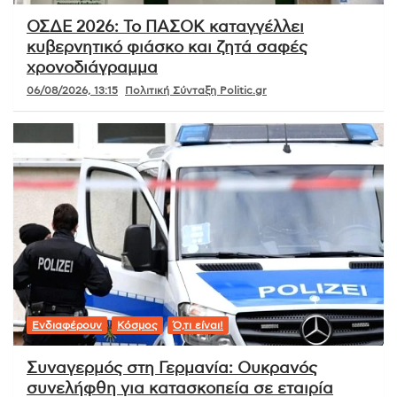
ΟΣΔΕ 2026: Το ΠΑΣΟΚ καταγγέλλει
κυβερνητικό φιάσκο και ζητά σαφές
χρονοδιάγραμμα
06/08/2026, 13:15
Πολιτική Σύνταξη Politic.gr
Ενδιαφέρουν
Κόσμος
Ό,τι είναι!
Συναγερμός στη Γερμανία: Ουκρανός
συνελήφθη για κατασκοπεία σε εταιρία