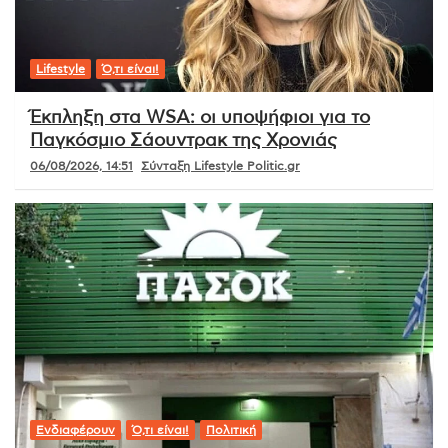
Lifestyle
Ό,τι είναι!
Έκπληξη στα WSA: οι υποψήφιοι για το
Παγκόσμιο Σάουντρακ της Χρονιάς
06/08/2026, 14:51
Σύνταξη Lifestyle Politic.gr
Ενδιαφέρουν
Ό,τι είναι!
Πολιτική