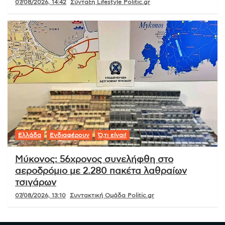
07/08/2026, 14:42
Σύνταξη Lifestyle Politic.gr
Ελλάδα
Ενδιαφέρουν
Ό,τι είναι!
Μύκονος: 56χρονος συνελήφθη στο
αεροδρόμιο με 2.280 πακέτα λαθραίων
τσιγάρων
07/08/2026, 13:10
Συντακτική Ομάδα Politic.gr