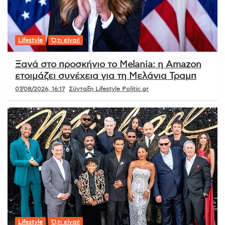
Lifestyle
Ό,τι είναι!
Ξανά στο προσκήνιο το Melania: η Amazon
ετοιμάζει συνέχεια για τη Μελάνια Τραμπ
07/08/2026, 16:17
Σύνταξη Lifestyle Politic.gr
Lifestyle
Ό,τι είναι!