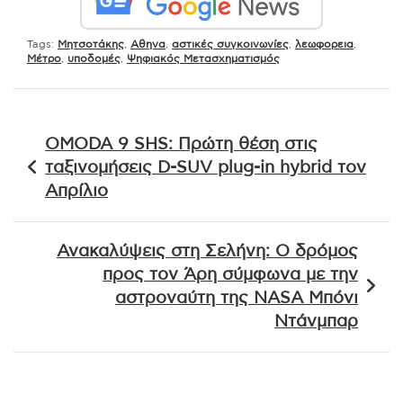
Tags:
Mητσοτάκης
,
Αθηνα
,
αστικές συγκοινωνίες
,
λεωφορεια
,
Μέτρο
,
υποδομές
,
Ψηφιακός Μετασχηματισμός
Πλοήγηση
OMODA 9 SHS: Πρώτη θέση στις
άρθρων
ταξινομήσεις D-SUV plug-in hybrid τον
Απρίλιο
Ανακαλύψεις στη Σελήνη: Ο δρόμος
προς τον Άρη σύμφωνα με την
αστροναύτη της NASA Μπόνι
Ντάνμπαρ