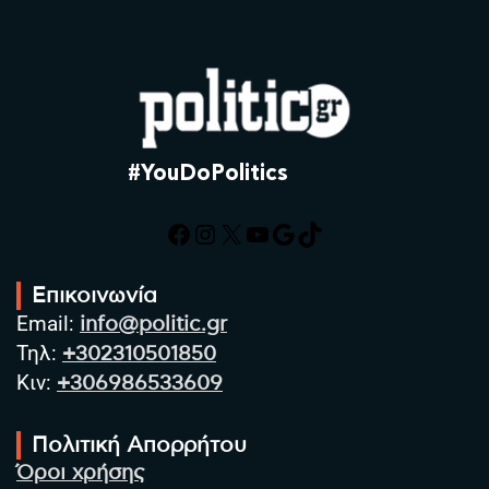
#YouDoPolitics
Facebook
Instagram
X
YouTube
Google
TikTok
Επικοινωνία
Email:
info@politic.gr
Τηλ:
+302310501850
Κιν:
+306986533609
Πολιτική Απορρήτου
Όροι χρήσης