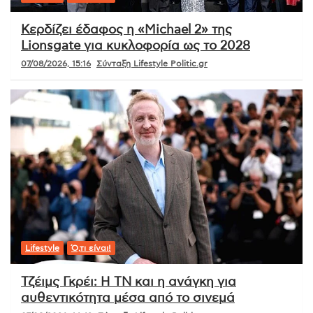
Κερδίζει έδαφος η «Michael 2» της
Lionsgate για κυκλοφορία ως το 2028
07/08/2026, 15:16
Σύνταξη Lifestyle Politic.gr
Lifestyle
Ό,τι είναι!
Τζέιμς Γκρέι: Η ΤΝ και η ανάγκη για
αυθεντικότητα μέσα από το σινεμά