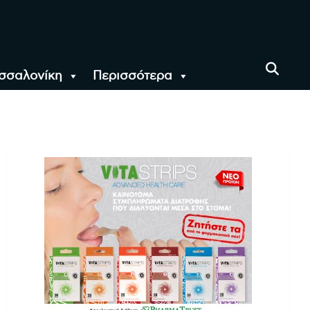
σσαλονίκη
Περισσότερα
αι όλο τον Κόσμο