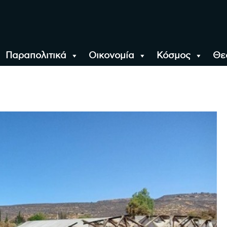
Παραπολιτικά
Οικονομία
Κόσμος
Θε
αλονίκη, την Ελλάδα κ