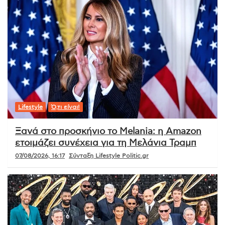
Lifestyle
Ό,τι είναι!
Ξανά στο προσκήνιο το Melania: η Amazon
ετοιμάζει συνέχεια για τη Μελάνια Τραμπ
07/08/2026, 16:17
Σύνταξη Lifestyle Politic.gr