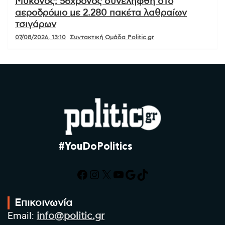
Μύκονος: 56χρονος συνελήφθη στο
αεροδρόμιο με 2.280 πακέτα λαθραίων
τσιγάρων
07/08/2026, 13:10
Συντακτική Ομάδα Politic.gr
#YouDoPolitics
Facebook
Instagram
X
YouTube
Google
TikTok
Επικοινωνία
Email:
info@politic.gr