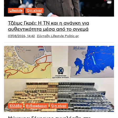
Lifestyle
Ό,τι είναι!
Τζέιμς Γκρέι: Η ΤΝ και η ανάγκη για
αυθεντικότητα μέσα από το σινεμά
07/08/2026, 14:42
Σύνταξη Lifestyle Politic.gr
Ελλάδα
Ενδιαφέρουν
Ό,τι είναι!