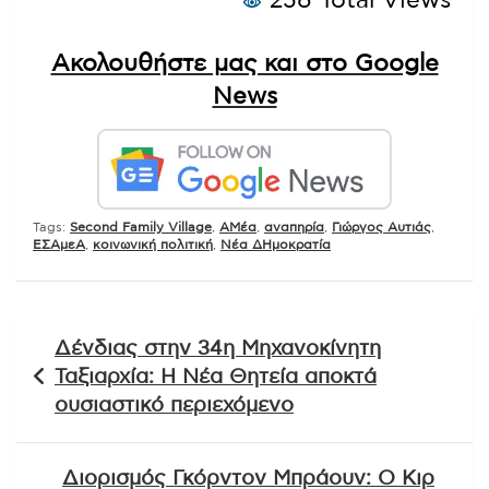
256 Total Views
Ακολουθήστε μας και στο Google
News
Tags:
Second Family Village
,
ΑΜέα
,
αναπηρία
,
Γιώργος Αυτιάς
,
ΕΣΑμεΑ
,
κοινωνική πολιτική
,
Νέα ΔΗμοκρατία
Πλοήγηση
Δένδιας στην 34η Μηχανοκίνητη
άρθρων
Ταξιαρχία: Η Νέα Θητεία αποκτά
ουσιαστικό περιεχόμενο
Διορισμός Γκόρντον Μπράουν: Ο Κιρ