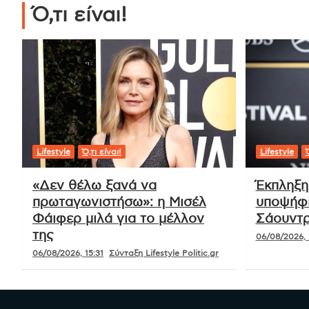
Ό,τι είναι!
Lifestyle
Ό,τι είναι!
Lifestyle
Ό
«Δεν θέλω ξανά να
Έκπληξη
πρωταγωνιστήσω»: η Μισέλ
υποψήφι
Φάιφερ μιλά για το μέλλον
Σάουντρ
της
06/08/2026, 
06/08/2026, 15:31
Σύνταξη Lifestyle Politic.gr