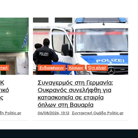
τική
Ενδιαφέρουν
Κόσμος
Ό,τι είναι!
ΟΚ
Συναγερμός στη Γερμανία:
ικό
Ουκρανός συνελήφθη για
ές
κατασκοπεία σε εταιρία
όπλων στη Βαυαρία
η Politic.gr
06/08/2026, 13:12
Συντακτική Ομάδα Politic.gr