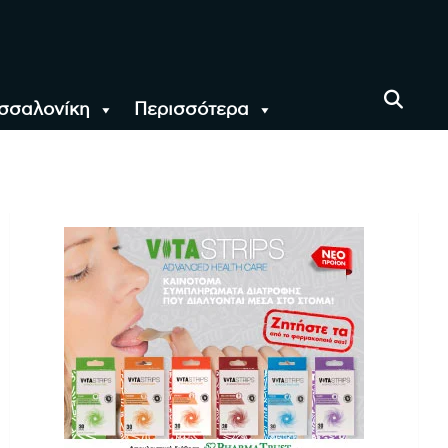
σσαλονίκη
Περισσότερα
αι όλο τον Κόσμο