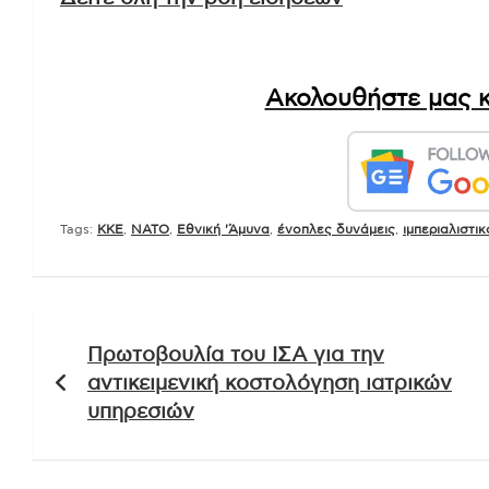
Ακολουθήστε μας κ
Tags:
KKE
,
NATO
,
Εθνική 'Άμυνα
,
ένοπλες δυνάμεις
,
ιμπεριαλιστικ
Πλοήγηση
Πρωτοβουλία του ΙΣΑ για την
άρθρων
αντικειμενική κοστολόγηση ιατρικών
υπηρεσιών