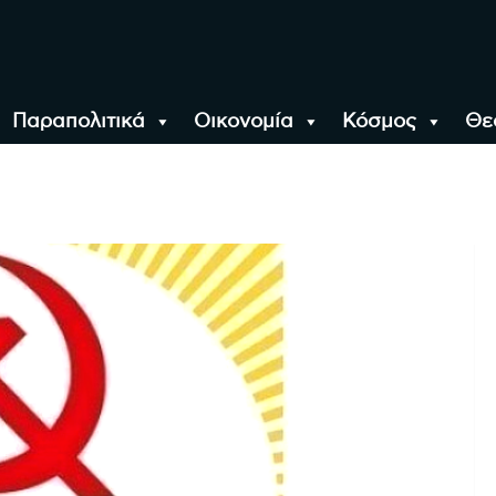
Παραπολιτικά
Οικονομία
Κόσμος
Θε
αλονίκη, την Ελλάδα κ