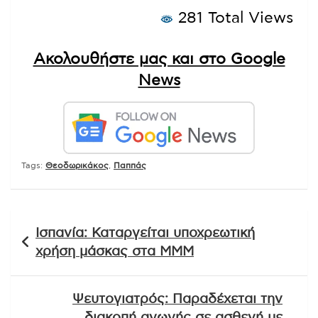
281 Total Views
Ακολουθήστε μας και στο Google
News
Tags:
Θεοδωρικάκος
,
Παππάς
Πλοήγηση
Ισπανία: Καταργείται υποχρεωτική
άρθρων
χρήση μάσκας στα ΜΜΜ
Ψευτογιατρός: Παραδέχεται την
διακοπή αγωγής σε ασθενή με