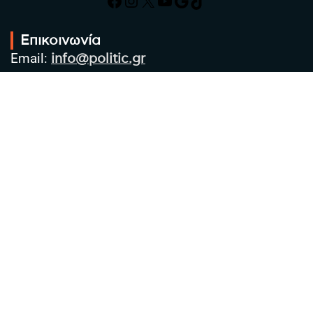
Facebook
Instagram
X
YouTube
Google
TikTok
Επικοινωνία
Email:
info@politic.gr
Τηλ:
+302310501850
Κιν:
+306986533609
Πολιτική Απορρήτου
Όροι χρήσης
Πολιτική Cookies
Πολιτική προστασίας προσωπικών
δεδομένων
Συντακτική Ομάδα
Στοιχεία Επιχείρησης