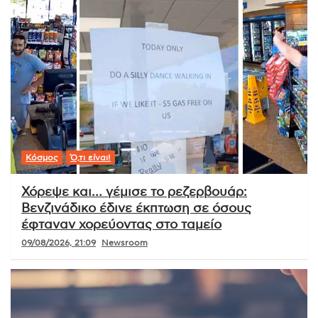
Κόσμος
Ό,τι είναι!
Χόρεψε και… γέμισε το ρεζερβουάρ:
Βενζινάδικο έδινε έκπτωση σε όσους
έφταναν χορεύοντας στο ταμείο
09/08/2026, 21:09
Newsroom