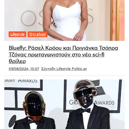
Lifestyle
Ό,τι είναι!
Bluefly: Ράσελ Κρόου και Πριγιάνκα Τσόπρα
Τζόνας πρωταγωνιστούν στο νέο sci-fi
θρίλερ
09/08/2026, 10:07
Σύνταξη Lifestyle Politic.gr