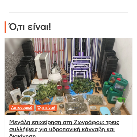
Ό,τι είναι!
Αστυνομικό
Ό,τι είναι!
Μεγάλη επιχείρηση στη Ζωγράφου: τρεις
συλλήψεις για υδροπονική κάνναβη και
διακίνηση