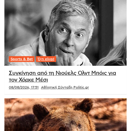
Sports & Bet
Ό,τι είναι!
Συγκίνηση από τη Νιούελς Ολντ Μπόις για
τον Χόρχε Μέσι
08/08/2026, 17:51
Αθλητική Σύνταξη Politic.gr