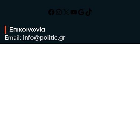
Facebook
Instagram
X
YouTube
Google
TikTok
Επικοινωνία
Email:
info@politic.gr
Τηλ:
+302310501850
Κιν:
+306986533609
Πολιτική Απορρήτου
Όροι χρήσης
Πολιτική Cookies
Πολιτική προστασίας προσωπικών
δεδομένων
Συντακτική Ομάδα