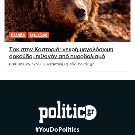
Ελλάδα
Ό,τι είναι!
Σοκ στην Καστοριά: νεκρή μεγαλόσωμη
αρκούδα, πιθανόν από πυροβολισμό
08/08/2026, 17:20
Συντακτική Ομάδα Politic.gr
#YouDoPolitics