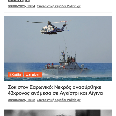
08/08/2026, 18:34
Συντακτική Ομάδα Politic.gr
Ελλάδα
Ό,τι είναι!
Σοκ στον Σαρωνικό: Νεκρός ανασύρθηκε
43χρονος ανάμεσα σε Αγκίστρι και Αίγινα
08/08/2026, 18:22
Συντακτική Ομάδα Politic.gr