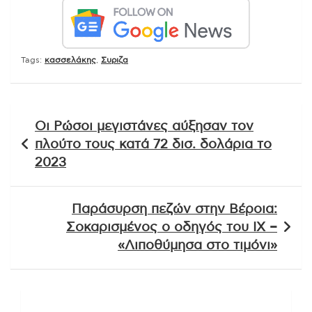
Tags:
κασσελάκης
,
Συριζα
Πλοήγηση
Οι Ρώσοι μεγιστάνες αύξησαν τον
άρθρων
πλούτο τους κατά 72 δισ. δολάρια το
2023
Παράσυρση πεζών στην Βέροια:
Σοκαρισμένος ο οδηγός του ΙΧ –
«Λιποθύμησα στο τιμόνι»