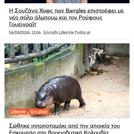
Η Σουζάνα Χοφς των Bangles επιστρέφει με
νέο σόλο άλμπουμ και τον Ρούφους
Γουέινραϊτ
06/08/2026, 12:06
Σύνταξη Lifestyle Politic.gr
Lifestyle
Ό,τι είναι!
Σώθηκε ιπποποταμάκι από την αποικία του
Εσκομπάρ στη βορειοδυτική Κολομβία