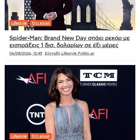
Lifestyle
Ό,τι είναι!
Spider-Man: Brand New Day σπάει ρεκόρ με
εισπράξεις 1 δισ. δολαρίων σε έξι μέρες
06/08/2026, 12:45
Σύνταξη Lifestyle Politic.gr
Lifestyle
Ό,τι είναι!