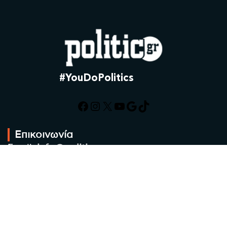
#YouDoPolitics
Facebook
Instagram
X
YouTube
Google
TikTok
Επικοινωνία
Email:
info@politic.gr
Τηλ:
+302310501850
Κιν:
+306986533609
Πολιτική Απορρήτου
Όροι χρήσης