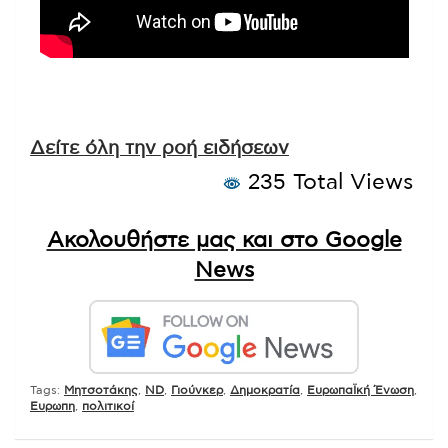
Δείτε όλη την ροή ειδήσεων
235 Total Views
Ακολουθήστε μας και στο Google
News
Tags:
Mητσοτάκης
,
ND
,
Γιούνκερ
,
Δημοκρατία
,
ΕυρωπαΪκή Ένωση
,
Ευρωπη
,
πολιτικοί