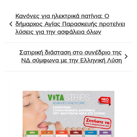
Πλοήγηση
Κανόνες για ηλεκτρικά πατίνια: Ο
άρθρων
δήμαρχος Αγίας Παρασκευής προτείνει
λύσεις για την ασφάλεια όλων
Σατιρική διάσταση στο συνέδριο της
ΝΔ σύμφωνα με την Ελληνική Λύση