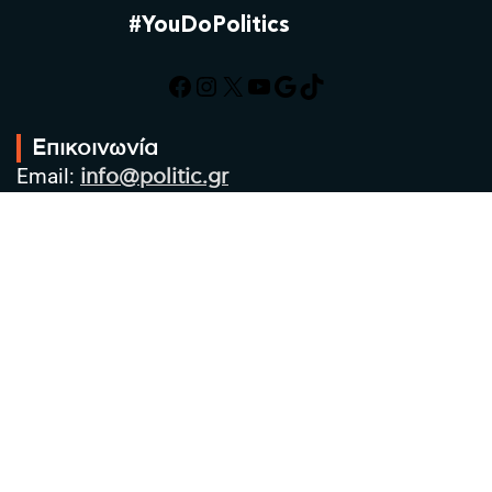
#YouDoPolitics
Facebook
Instagram
X
YouTube
Google
TikTok
Επικοινωνία
Email:
info@politic.gr
Τηλ:
+302310501850
Κιν:
+306986533609
Πολιτική Απορρήτου
Όροι χρήσης
Πολιτική Cookies
Πολιτική προστασίας προσωπικών
δεδομένων