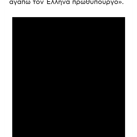
αγαπώ τον Έλληνα πρωθυπουργό».