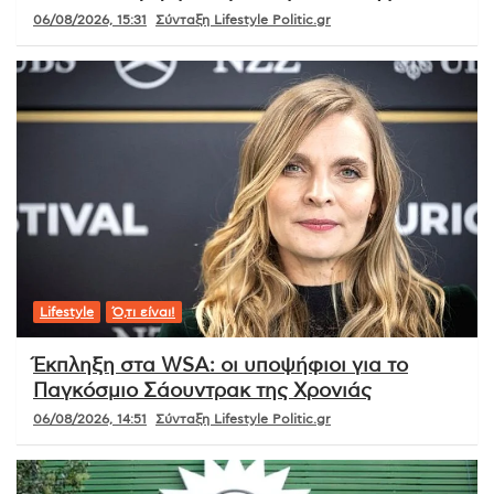
06/08/2026, 15:31
Σύνταξη Lifestyle Politic.gr
Lifestyle
Ό,τι είναι!
Έκπληξη στα WSA: οι υποψήφιοι για το
Παγκόσμιο Σάουντρακ της Χρονιάς
06/08/2026, 14:51
Σύνταξη Lifestyle Politic.gr