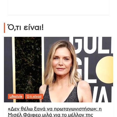
Ό,τι είναι!
Lifestyle
Ό,τι είναι!
«Δεν θέλω ξανά να πρωταγωνιστήσω»: η
Μισέλ Φάιφερ μιλά για το μέλλον της