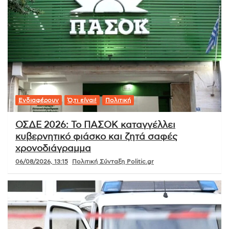
Ενδιαφέρουν
Ό,τι είναι!
Πολιτική
ΟΣΔΕ 2026: Το ΠΑΣΟΚ καταγγέλλει
κυβερνητικό φιάσκο και ζητά σαφές
χρονοδιάγραμμα
06/08/2026, 13:15
Πολιτική Σύνταξη Politic.gr