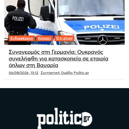
Ενδιαφέρουν
Κόσμος
Ό,τι είναι!
Συναγερμός στη Γερμανία: Ουκρανός
συνελήφθη για κατασκοπεία σε εταιρία
όπλων στη Βαυαρία
06/08/2026, 13:12
Συντακτική Ομάδα Politic.gr