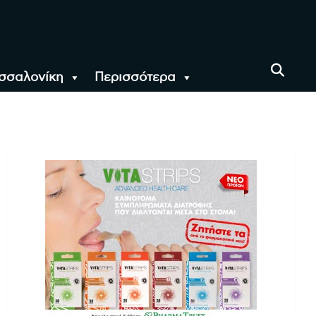
σσαλονίκη
Περισσότερα
αι όλο τον Κόσμο