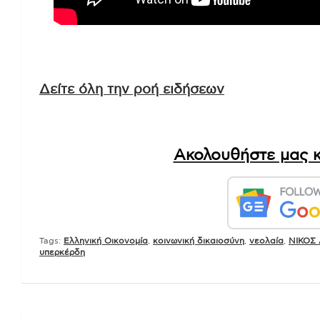
Δείτε όλη την ροή ειδήσεων
Ακολουθήστε μας κ
Tags:
Ελληνική Οικονομία
,
κοινωνική δικαιοσύνη
,
νεολαία
,
ΝΙΚΟΣ
υπερκέρδη
Πλοήγηση