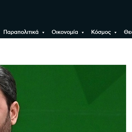
Παραπολιτικά
Οικονομία
Κόσμος
Θε
αλονίκη, την Ελλάδα κ