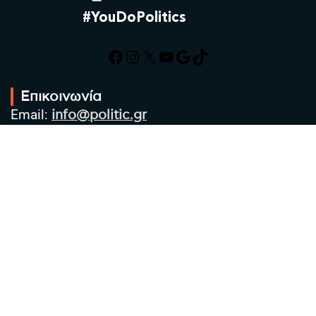
#YouDoPolitics
Facebook
Instagram
X
YouTube
Google
TikTok
Επικοινωνία
Email:
info@politic.gr
Τηλ:
+302310501850
Κιν:
+306986533609
Πολιτική Απορρήτου
Όροι χρήσης
Πολιτική Cookies
Πολιτική προστασίας προσωπικών
δεδομένων