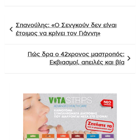
Πλοήγηση
Σπανούλης: «Ο Σενγκούν δεν είναι
άρθρων
έτοιμος να κρίνει τον Γιάννη»
Πώς δρα ο 42χρονος μαστροπός:
Εκβιασμοί, απειλές και βία