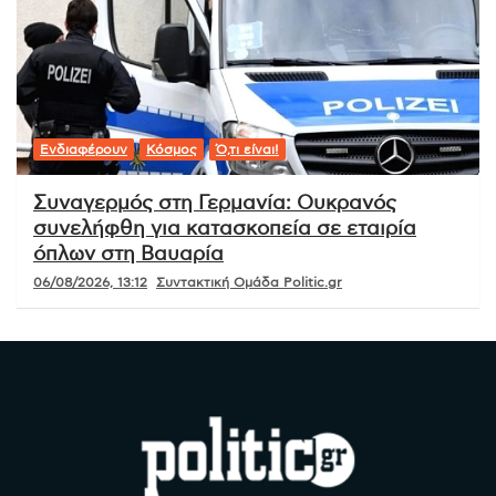
Ενδιαφέρουν
Κόσμος
Ό,τι είναι!
Συναγερμός στη Γερμανία: Ουκρανός
συνελήφθη για κατασκοπεία σε εταιρία
όπλων στη Βαυαρία
06/08/2026, 13:12
Συντακτική Ομάδα Politic.gr