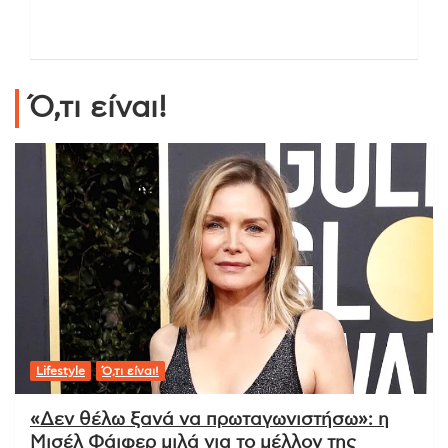
Ό,τι είναι!
Lifestyle
Ό,τι είναι!
«Δεν θέλω ξανά να πρωταγωνιστήσω»: η
Μισέλ Φάιφερ μιλά για το μέλλον της