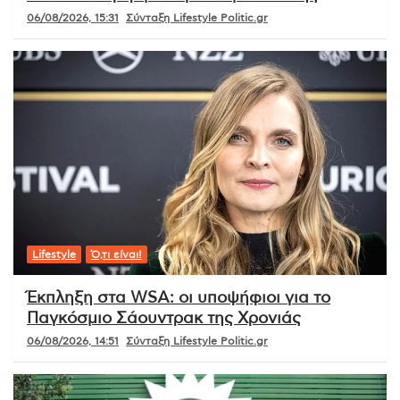
06/08/2026, 15:31
Σύνταξη Lifestyle Politic.gr
Lifestyle
Ό,τι είναι!
Έκπληξη στα WSA: οι υποψήφιοι για το
Παγκόσμιο Σάουντρακ της Χρονιάς
06/08/2026, 14:51
Σύνταξη Lifestyle Politic.gr