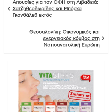
Απουσίες για τον ΟΦΗ στη Λιβαδειά:
άρθρων
Χατζηθεοδωρίδης και Μπόρχα
Γκονθάλεθ εκτός
Θεσσαλονίκη: Οικονομικός και
ενεργειακός κόμβος στη
Νοτιοανατολική Ευρώπη