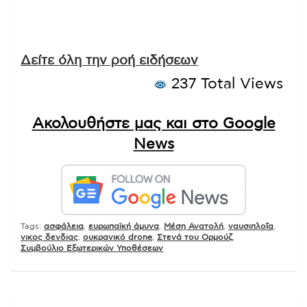
Δείτε όλη την ροή ειδήσεων
237 Total Views
Ακολουθήστε μας και στο Google
News
Tags:
ασφάλεια
,
ευρωπαϊκή άμυνα
,
Μέση Ανατολή
,
ναυσιπλοΐα
,
νικος δενδιας
,
ουκρανικό drone
,
Στενά του Ορμούζ
,
Συμβούλιο Εξωτερικών Υποθέσεων
Πλοήγηση