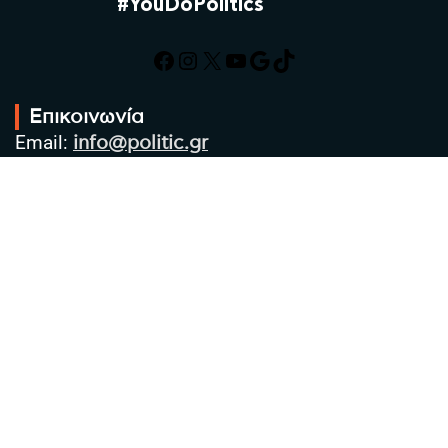
#YouDoPolitics
Facebook
Instagram
X
YouTube
Google
TikTok
Επικοινωνία
Email:
info@politic.gr
Τηλ:
+302310501850
Κιν:
+306986533609
Πολιτική Απορρήτου
Όροι χρήσης
Πολιτική Cookies
Πολιτική προστασίας προσωπικών
δεδομένων
Συντακτική Ομάδα