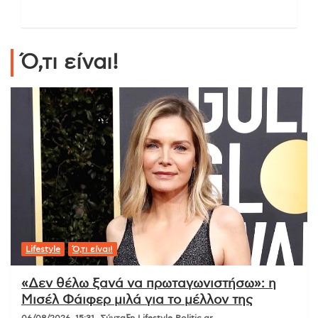
Ό,τι είναι!
Lifestyle
Ό,τι είναι!
«Δεν θέλω ξανά να πρωταγωνιστήσω»: η
Μισέλ Φάιφερ μιλά για το μέλλον της
06/08/2026, 15:31
Σύνταξη Lifestyle Politic.gr