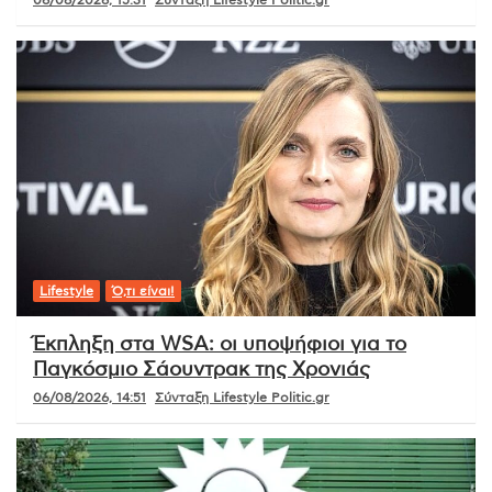
Lifestyle
Ό,τι είναι!
Έκπληξη στα WSA: οι υποψήφιοι για το
Παγκόσμιο Σάουντρακ της Χρονιάς
06/08/2026, 14:51
Σύνταξη Lifestyle Politic.gr