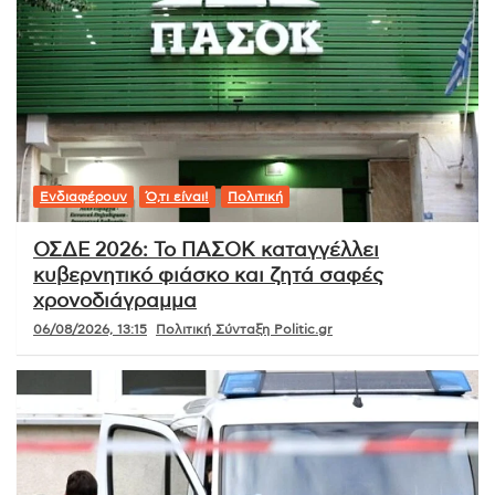
Ενδιαφέρουν
Ό,τι είναι!
Πολιτική
ΟΣΔΕ 2026: Το ΠΑΣΟΚ καταγγέλλει
κυβερνητικό φιάσκο και ζητά σαφές
χρονοδιάγραμμα
06/08/2026, 13:15
Πολιτική Σύνταξη Politic.gr