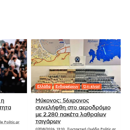
Ελλάδα
Ενδιαφέρουν
Ό,τι είναι!
 η
Μύκονος: 56χρονος
τητα
συνελήφθη στο αεροδρόμιο
με 2.280 πακέτα λαθραίων
τσιγάρων
e Politic.gr
07/08/2026, 13:10
Συντακτική Ομάδα Politic.gr