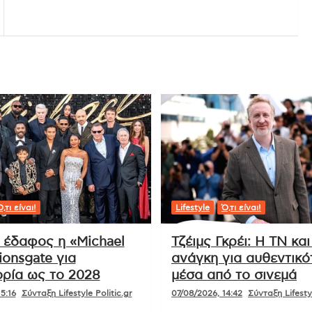
,τι είναι!
Lifestyle
Ό,τι είναι!
ι έδαφος η «Michael
Τζέιμς Γκρέι: Η ΤΝ και
ionsgate για
ανάγκη για αυθεντικό
ρία ως το 2028
μέσα από το σινεμά
5:16
Σύνταξη Lifestyle Politic.gr
07/08/2026, 14:42
Σύνταξη Lifestyl