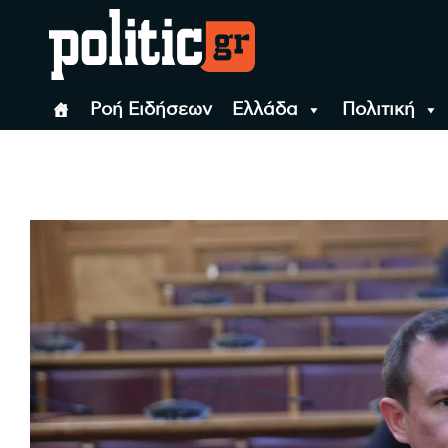
Skip
to
content
politic.gr
Ειδήσεις απο τη
Ροή Ειδήσεων
Ελλάδα
Πολιτική
politic.gr
Ειδήσεις απο τη Θεσσ
Θεσσαλονίκη, την
Ελλάδα και όλο τον
Κόσμο