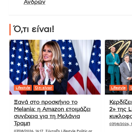
Ανδρών
Ό,τι είναι!
Lifestyle
Ό,τι είναι!
Lifestyle
Ό
Ξανά στο προσκήνιο το
Κερδίζε
Melania: η Amazon ετοιμάζει
2» της L
συνέχεια για τη Μελάνια
κυκλοφο
Τραμπ
07/08/2026, 1
07/08/2026, 16:17
Σύνταξη Lifestyle Politic.gr