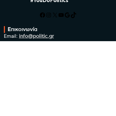
#YouDoPolitics
Facebook
Instagram
X
YouTube
Google
TikTok
Επικοινωνία
Email:
info@politic.gr
Τηλ:
+302310501850
Κιν:
+306986533609
Πολιτική Απορρήτου
Όροι χρήσης
Πολιτική Cookies
Πολιτική προστασίας προσωπικών
δεδομένων
Συντακτική Ομάδα