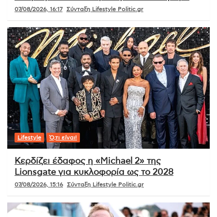
07/08/2026, 16:17
Σύνταξη Lifestyle Politic.gr
Lifestyle
Ό,τι είναι!
Κερδίζει έδαφος η «Michael 2» της
Lionsgate για κυκλοφορία ως το 2028
07/08/2026, 15:16
Σύνταξη Lifestyle Politic.gr