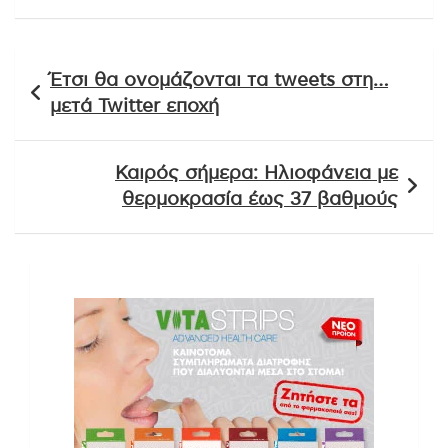
Πλοήγηση
Έτσι θα ονομάζονται τα tweets στη…
άρθρων
μετά Twitter εποχή
Καιρός σήμερα: Ηλιοφάνεια με
θερμοκρασία έως 37 βαθμούς