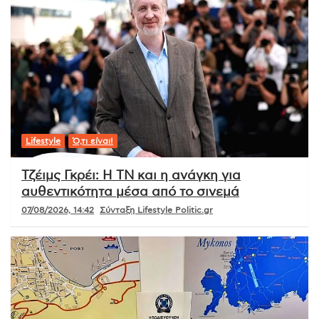
Lifestyle
Ό,τι είναι!
Τζέιμς Γκρέι: Η ΤΝ και η ανάγκη για
αυθεντικότητα μέσα από το σινεμά
07/08/2026, 14:42
Σύνταξη Lifestyle Politic.gr