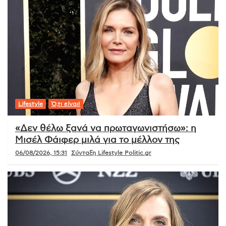
Lifestyle
Ό,τι είναι!
«Δεν θέλω ξανά να πρωταγωνιστήσω»: η
Μισέλ Φάιφερ μιλά για το μέλλον της
06/08/2026, 15:31
Σύνταξη Lifestyle Politic.gr