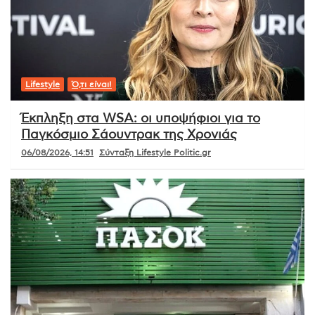
Lifestyle
Ό,τι είναι!
Έκπληξη στα WSA: οι υποψήφιοι για το
Παγκόσμιο Σάουντρακ της Χρονιάς
06/08/2026, 14:51
Σύνταξη Lifestyle Politic.gr