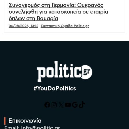
Συναγερμός στη Γερμανία: Ουκρανός
συνελήφθη για κατασκοπεία σε εταιρία
όπλων στη Βαυαρία
06/08/2026, 13:12
Συντακτική Ομάδα Politic.gr
#YouDoPolitics
Facebook
Instagram
X
YouTube
Google
TikTok
Επικοινωνία
Email:
info@politic.gr