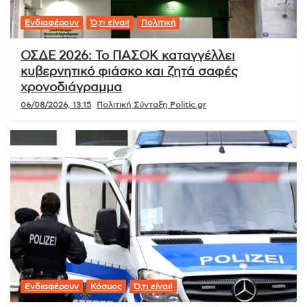
Ενδιαφέρουν
Ό,τι είναι!
Πολιτική
ΟΣΔΕ 2026: Το ΠΑΣΟΚ καταγγέλλει
κυβερνητικό φιάσκο και ζητά σαφές
χρονοδιάγραμμα
06/08/2026, 13:15
Πολιτική Σύνταξη Politic.gr
Ενδιαφέρουν
Κόσμος
Ό,τι είναι!