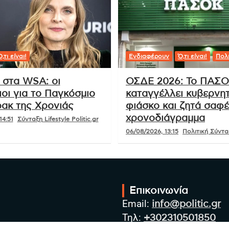
,τι είναι!
Ενδιαφέρουν
Ό,τι είναι!
Πολι
 στα WSA: οι
ΟΣΔΕ 2026: Το ΠΑΣ
οι για το Παγκόσμιο
καταγγέλλει κυβερνητ
ακ της Χρονιάς
φιάσκο και ζητά σαφ
χρονοδιάγραμμα
14:51
Σύνταξη Lifestyle Politic.gr
06/08/2026, 13:15
Πολιτική Σύνταξ
Επικοινωνία
Email:
info@politic.gr
Τηλ:
+302310501850