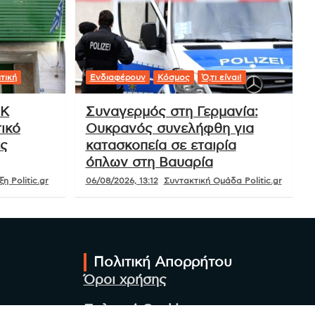
τική
Ενδιαφέρουν
Κόσμος
Ό,τι είναι!
ΟΚ
Συναγερμός στη Γερμανία:
ικό
Ουκρανός συνελήφθη για
ές
κατασκοπεία σε εταιρία
όπλων στη Βαυαρία
η Politic.gr
06/08/2026, 13:12
Συντακτική Ομάδα Politic.gr
Πολιτική Απορρήτου
Όροι χρήσης
Πολιτική Cookies