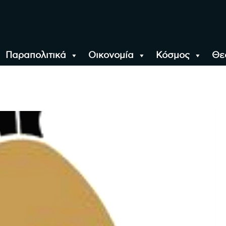
Παραπολιτικά
Οικονομία
Κόσμος
Θε
αλονίκη, την Ελλάδα κ