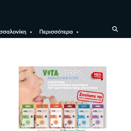
σσαλονίκη
Περισσότερα
αι όλο τον Κόσμο