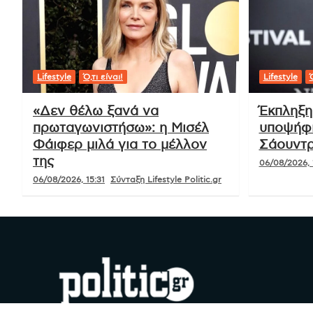
Lifestyle
Ό,τι είναι!
Lifestyle
Ό
«Δεν θέλω ξανά να
Έκπληξη
πρωταγωνιστήσω»: η Μισέλ
υποψήφι
Φάιφερ μιλά για το μέλλον
Σάουντρ
της
06/08/2026, 
06/08/2026, 15:31
Σύνταξη Lifestyle Politic.gr