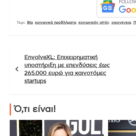
Tags:
Βία
,
κοινωνικά προβλήματα
,
κοινωνικός ιστός
,
οικογενεια
,
Π
Πλοήγηση
EnvolveXL: Επιχειρηματική
άρθρων
υποστήριξη με επενδύσεις έως
265.000 ευρώ για καινοτόμες
startups
Ό,τι είναι!