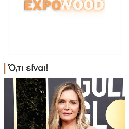
Ό,τι είναι!