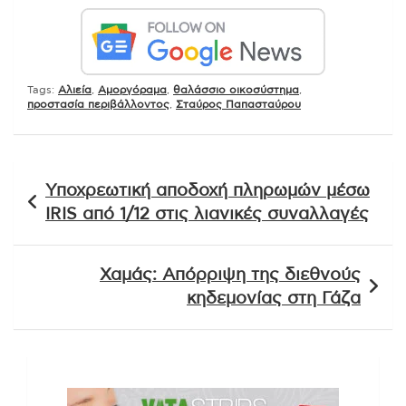
Tags:
Αλιεία
,
Αμοργόραμα
,
θαλάσσιο οικοσύστημα
,
προστασία περιβάλλοντος
,
Σταύρος Παπασταύρου
Πλοήγηση
Υποχρεωτική αποδοχή πληρωμών μέσω
άρθρων
IRIS από 1/12 στις λιανικές συναλλαγές
Χαμάς: Απόρριψη της διεθνούς
κηδεμονίας στη Γάζα