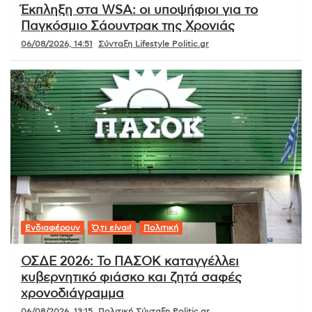
Έκπληξη στα WSA: οι υποψήφιοι για το
Παγκόσμιο Σάουντρακ της Χρονιάς
06/08/2026, 14:51
Σύνταξη Lifestyle Politic.gr
Ενδιαφέρουν
Ό,τι είναι!
Πολιτική
ΟΣΔΕ 2026: Το ΠΑΣΟΚ καταγγέλλει
κυβερνητικό φιάσκο και ζητά σαφές
χρονοδιάγραμμα
06/08/2026, 13:15
Πολιτική Σύνταξη Politic.gr