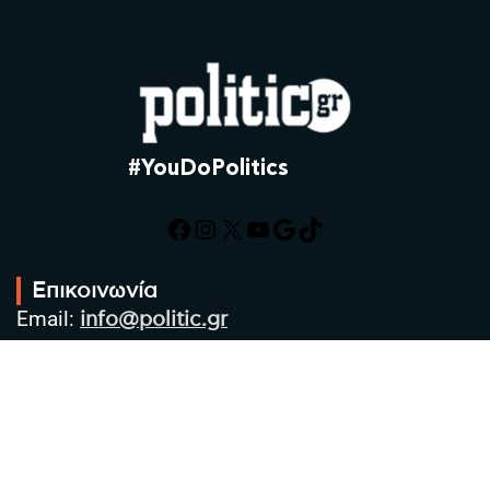
#YouDoPolitics
Facebook
Instagram
X
YouTube
Google
TikTok
Επικοινωνία
Email:
info@politic.gr
Τηλ:
+302310501850
Κιν:
+306986533609
Πολιτική Απορρήτου
Όροι χρήσης