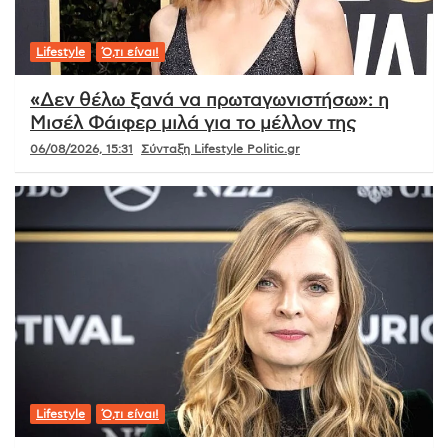
Lifestyle
Ό,τι είναι!
«Δεν θέλω ξανά να πρωταγωνιστήσω»: η
Μισέλ Φάιφερ μιλά για το μέλλον της
06/08/2026, 15:31
Σύνταξη Lifestyle Politic.gr
Lifestyle
Ό,τι είναι!