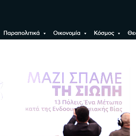
Παραπολιτικά
Οικονομία
Κόσμος
Θε
αλονίκη, την Ελλάδα κ