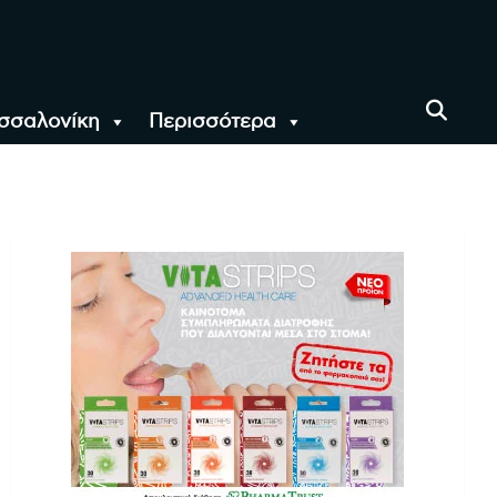
σσαλονίκη
Περισσότερα
αι όλο τον Κόσμο