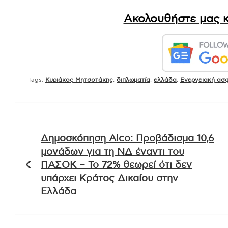
Ακολουθήστε μας κ
Tags:
Kυριάκος Μητσοτάκης
,
διπλωματία
,
ελλάδα
,
Ενεργειακή ασ
Πλοήγηση
Δημοσκόπηση Alco: Προβάδισμα 10,6
άρθρων
μονάδων για τη ΝΔ έναντι του
ΠΑΣΟΚ – Το 72% θεωρεί ότι δεν
υπάρχει Κράτος Δικαίου στην
Ελλάδα