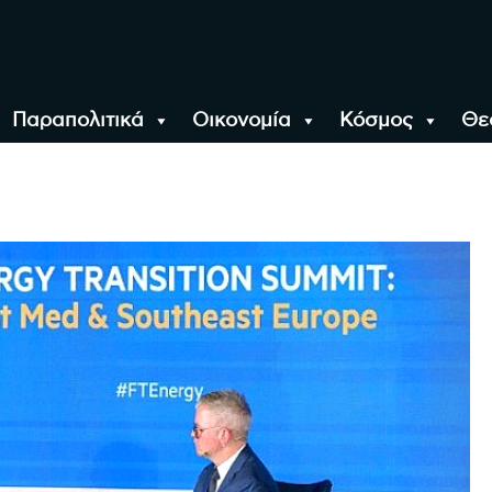
Παραπολιτικά
Οικονομία
Κόσμος
Θε
αλονίκη, την Ελλάδα κ