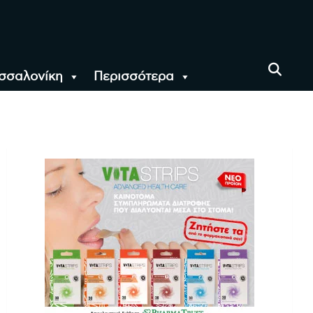
σσαλονίκη
Περισσότερα
αι όλο τον Κόσμο