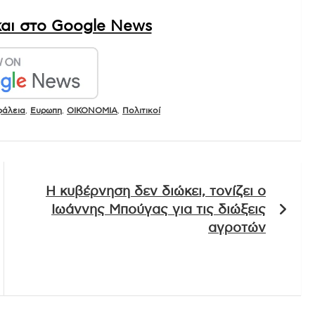
αι στο Google News
φάλεια
,
Ευρωπη
,
ΟΙΚΟΝΟΜΙΑ
,
Πολιτικοί
Η κυβέρνηση δεν διώκει, τονίζει ο
Ιωάννης Μπούγας για τις διώξεις
αγροτών