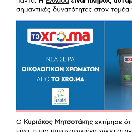
πάντα.
Η
Ελλάδα
είναι πλήρως αυτάρ
σημαντικές δυνατότητες στον τομέα
Ο
Κυριάκος Μητσοτάκης
εκτίμησε ότ
είναι η πιο υπερχρεωμένη χώρα στην