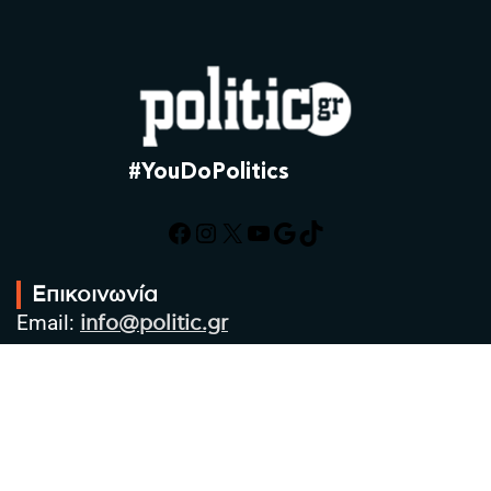
#YouDoPolitics
Facebook
Instagram
X
YouTube
Google
TikTok
Επικοινωνία
Email:
info@politic.gr
Τηλ:
+302310501850
Κιν:
+306986533609
Πολιτική Απορρήτου
Όροι χρήσης