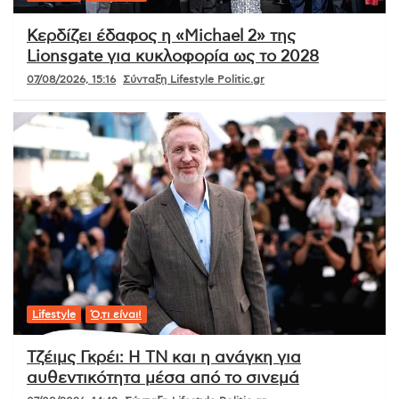
Κερδίζει έδαφος η «Michael 2» της
Lionsgate για κυκλοφορία ως το 2028
07/08/2026, 15:16
Σύνταξη Lifestyle Politic.gr
Lifestyle
Ό,τι είναι!
Τζέιμς Γκρέι: Η ΤΝ και η ανάγκη για
αυθεντικότητα μέσα από το σινεμά