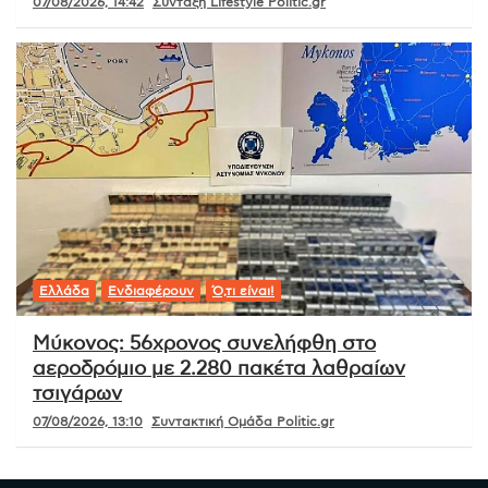
07/08/2026, 14:42
Σύνταξη Lifestyle Politic.gr
Ελλάδα
Ενδιαφέρουν
Ό,τι είναι!
Μύκονος: 56χρονος συνελήφθη στο
αεροδρόμιο με 2.280 πακέτα λαθραίων
τσιγάρων
07/08/2026, 13:10
Συντακτική Ομάδα Politic.gr