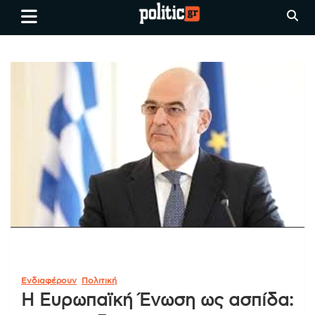
Skip
politic.gr
Ειδήσεις απο τη
to
Θεσσαλονίκη, την Ελλάδα και
content
όλο τον Κόσμο
Ενδιαφέρουν
Πολιτική
Η Ευρωπαϊκή Ένωση ως ασπίδα: