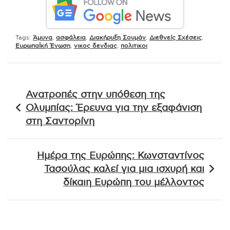
Tags:
Άμυνα
,
ασφάλεια
,
Διακήρυξη Σουμάν
,
Διεθνείς Σχέσεις
,
ΕυρωπαΪκή Ένωση
,
νικος δενδιας
,
πολιτικοι
Πλοήγηση
Ανατροπές στην υπόθεση της
άρθρων
Ολυμπίας: Έρευνα για την εξαφάνιση
στη Σαντορίνη
Ημέρα της Ευρώπης: Κωνσταντίνος
Τασούλας καλεί για μια ισχυρή και
δίκαιη Ευρώπη του μέλλοντος