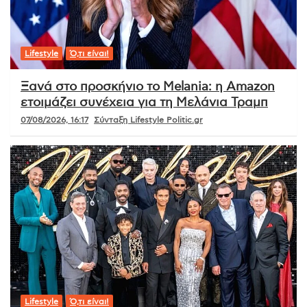
Lifestyle
Ό,τι είναι!
Ξανά στο προσκήνιο το Melania: η Amazon
ετοιμάζει συνέχεια για τη Μελάνια Τραμπ
07/08/2026, 16:17
Σύνταξη Lifestyle Politic.gr
Lifestyle
Ό,τι είναι!