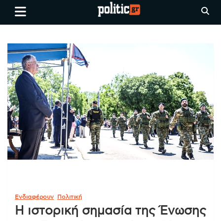
Skip
politic.gr
Ειδήσεις απο τη
to
Θεσσαλονίκη, την Ελλάδα και
content
όλο τον Κόσμο
Ενδιαφέρουν
Πολιτική
Η ιστορική σημασία της Ένωσης