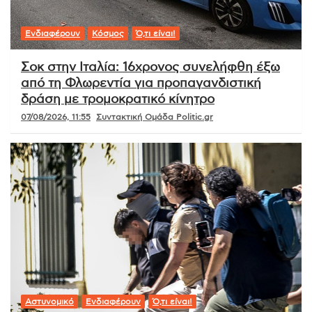
Ενδιαφέρουν
Κόσμος
Ό,τι είναι!
Σοκ στην Ιταλία: 16χρονος συνελήφθη έξω
από τη Φλωρεντία για προπαγανδιστική
δράση με τρομοκρατικό κίνητρο
07/08/2026, 11:55
Συντακτική Ομάδα Politic.gr
Αστυνομικό
Ενδιαφέρουν
Ό,τι είναι!