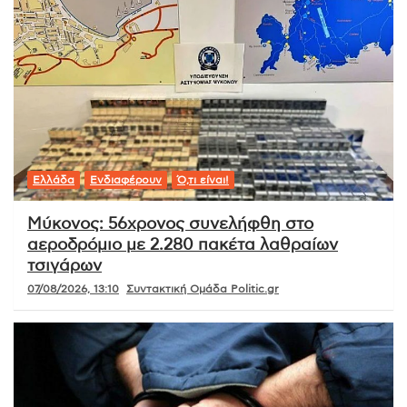
Ελλάδα
Ενδιαφέρουν
Ό,τι είναι!
Μύκονος: 56χρονος συνελήφθη στο
αεροδρόμιο με 2.280 πακέτα λαθραίων
τσιγάρων
07/08/2026, 13:10
Συντακτική Ομάδα Politic.gr