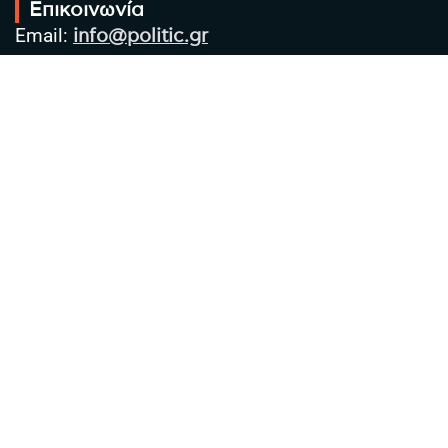
Επικοινωνία
Email:
info@politic.gr
Τηλ:
+302310501850
Κιν:
+306986533609
Πολιτική Απορρήτου
Όροι χρήσης
Πολιτική Cookies
Πολιτική προστασίας προσωπικών
δεδομένων
Συντακτική Ομάδα
Στοιχεία Επιχείρησης