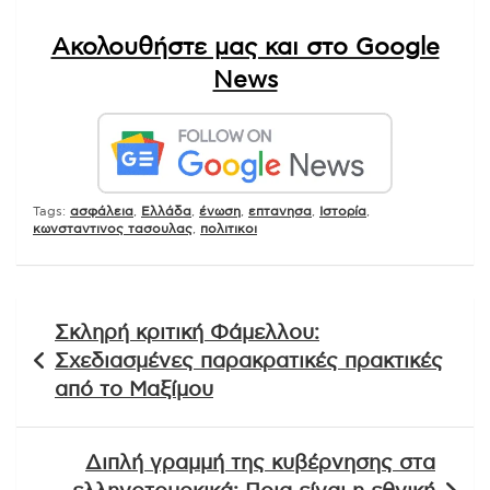
Ακολουθήστε μας και στο Google
News
Tags:
ασφάλεια
,
Ελλάδα
,
ένωση
,
επτανησα
,
Ιστορία
,
κωνσταντινος τασουλας
,
πολιτικοι
Πλοήγηση
Σκληρή κριτική Φάμελλου:
άρθρων
Σχεδιασμένες παρακρατικές πρακτικές
από το Μαξίμου
Διπλή γραμμή της κυβέρνησης στα