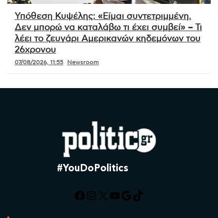
Υπόθεση Κυψέλης: «Είμαι συντετριμμένη.
Δεν μπορώ να καταλάβω τι έχει συμβεί» – Τι
λέει το ζευγάρι Αμερικανών κηδεμόνων του
26χρονου
07/08/2026, 11:55
Newsroom
#YouDoPolitics
Facebook
Instagram
X
YouTube
Google
TikTok