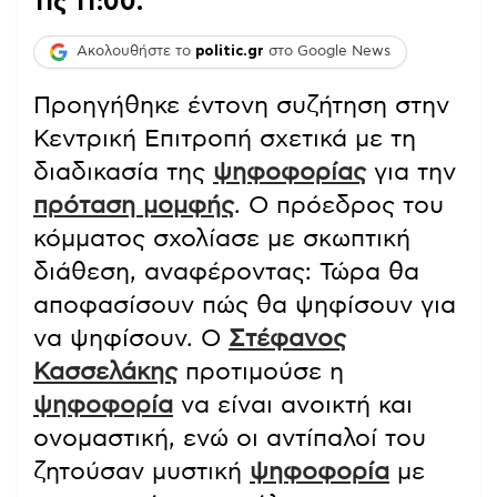
τις 11:00.
Ακολουθήστε το
politic.gr
στο Google News
Προηγήθηκε έντονη συζήτηση στην
Κεντρική Επιτροπή σχετικά με τη
διαδικασία της
ψηφοφορίας
για την
πρόταση μομφής
. Ο πρόεδρος του
κόμματος σχολίασε με σκωπτική
διάθεση, αναφέροντας: Τώρα θα
αποφασίσουν πώς θα ψηφίσουν για
να ψηφίσουν. Ο
Στέφανος
Κασσελάκης
προτιμούσε η
ψηφοφορία
να είναι ανοικτή και
ονομαστική, ενώ οι αντίπαλοί του
ζητούσαν μυστική
ψηφοφορία
με