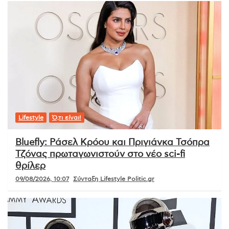
Lifestyle
Ό,τι είναι!
Bluefly: Ράσελ Κρόου και Πριγιάνκα Τσόπρα
Τζόνας πρωταγωνιστούν στο νέο sci-fi
θρίλερ
09/08/2026, 10:07
Σύνταξη Lifestyle Politic.gr