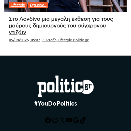
Lifestyle
Ό,τι είναι!
Στο Λονδίνο μια μεγάλη έκθεση για τους
μαύρους δημιουργούς του σύγχρονου
ντιζάιν
09/08/2026, 09:37
Σύνταξη Lifestyle Politic.gr
#YouDoPolitics
Facebook
Instagram
X
YouTube
Google
TikTok