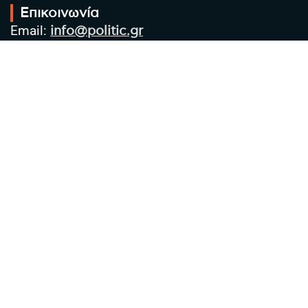
Επικοινωνία
Email:
info@politic.gr
Τηλ:
+302310501850
Κιν:
+306986533609
Πολιτική Απορρήτου
Όροι χρήσης
Πολιτική Cookies
Πολιτική προστασίας προσωπικών
δεδομένων
Συντακτική Ομάδα
Στοιχεία Επιχείρησης