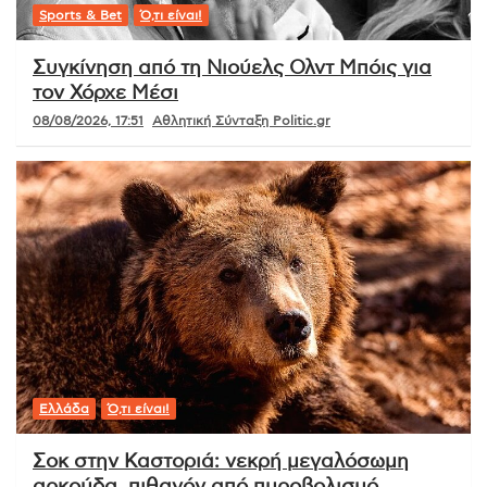
Sports & Bet
Ό,τι είναι!
Συγκίνηση από τη Νιούελς Ολντ Μπόις για
τον Χόρχε Μέσι
08/08/2026, 17:51
Αθλητική Σύνταξη Politic.gr
Ελλάδα
Ό,τι είναι!
Σοκ στην Καστοριά: νεκρή μεγαλόσωμη