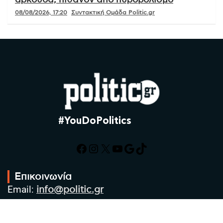
αρκούδα, πιθανόν από πυροβολισμό
08/08/2026, 17:20
Συντακτική Ομάδα Politic.gr
#YouDoPolitics
Facebook
Instagram
X
YouTube
Google
TikTok
Επικοινωνία
Email:
info@politic.gr
Τηλ:
+302310501850
Κιν:
+306986533609