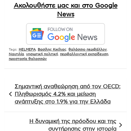
Ακολουθήστε μας και στο Google
News
Tags:
HELMEPA
,
Βασίλης Κικίλιας
,
θαλάσσιο περιβάλλον
,
Ναυτιλία
,
νησιωτική πολιτική
,
περιβαλλοντική εκπαίδευση
,
προστασία θαλασσών
Πλοήγηση
Σημαντική αναθεώρηση από τον OECD:
άρθρων
Πληθωρισμός 4.2% και μείωση
ανάπτυξης στο 1.9% για την Ελλάδα
Η δυναμική της πρόοδου και της
συντήρησης στην ιστορία