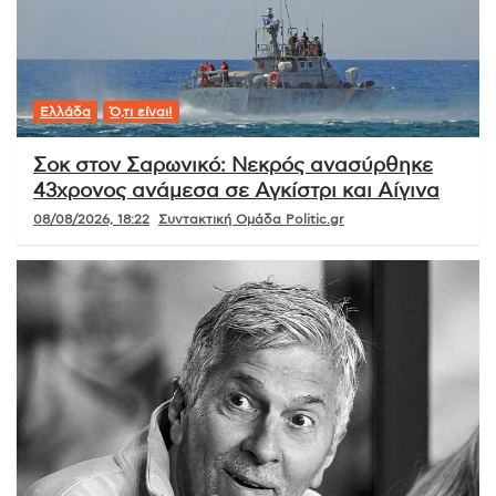
Ελλάδα
Ό,τι είναι!
Σοκ στον Σαρωνικό: Νεκρός ανασύρθηκε
43χρονος ανάμεσα σε Αγκίστρι και Αίγινα
08/08/2026, 18:22
Συντακτική Ομάδα Politic.gr