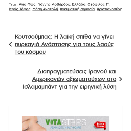
Tags:
Άγιο Φως
,
Γιάννης Λοβέρδος
,
Ελλάδα
,
Θεόφιλος Γ΄
,
Ιερός Τάφος
,
Μέση Ανατολή
,
πνευματική σημασία
,
Χριστιανοσύνη
Πλοήγηση
Κουτσούμπας: Η λαϊκή σπίθα να γίνει
άρθρων
πυρκαγιά Ανάστασης για τους λαούς
του κόσμου
Διαπραγματεύσεις Ιρανού και
Αμερικανών αξιωματούχων στο
Ισλαμαμπάντ για την ειρηνική λύση