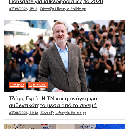
Lionsgate για κυκλοφορία ως το 2028
07/08/2026, 15:16
Σύνταξη Lifestyle Politic.gr
Lifestyle
Ό,τι είναι!
Τζέιμς Γκρέι: Η ΤΝ και η ανάγκη για
αυθεντικότητα μέσα από το σινεμά
07/08/2026, 14:42
Σύνταξη Lifestyle Politic.gr