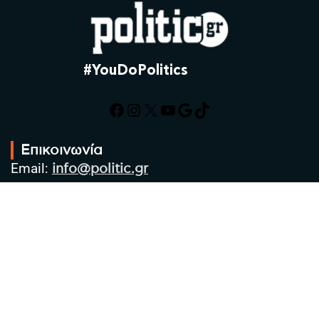
#YouDoPolitics
Facebook
Instagram
X
YouTube
Google
TikTok
Επικοινωνία
Email:
info@politic.gr
Τηλ:
+302310501850
Κιν:
+306986533609
Πολιτική Απορρήτου
Όροι χρήσης
Πολιτική Cookies