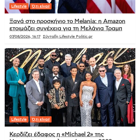
Lifestyle
Ό,τι είναι!
Ξανά στο προσκήνιο το Melania: η Amazon
ετοιμάζει συνέχεια για τη Μελάνια Τραμπ
07/08/2026, 16:17
Σύνταξη Lifestyle Politic.gr
Lifestyle
Ό,τι είναι!
Κερδίζει έδαφος η «Michael 2» της