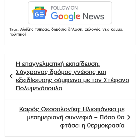
Tags:
Aλέξης Τσίπρας
,
δημόσια δήλωση
,
Εκλογές
,
νέο κόμμα
,
πολιτικοί
Πλοήγηση
Η επαγγελματική εκπαίδευση:
άρθρων
Σύγχρονος δρόμος γνώσης και
εξειδίκευσης σύμφωνα με τον Στέφανο
Πολυμενόπουλο
Καιρός Θεσσαλονίκη: Ηλιοφάνεια με
μεσημεριανή συννεφιά – Πόσο θα
φτάσει η θερμοκρασία