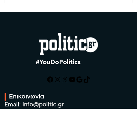
#YouDoPolitics
Facebook
Instagram
X
YouTube
Google
TikTok
Επικοινωνία
Email:
info@politic.gr
Τηλ:
+302310501850
Κιν:
+306986533609