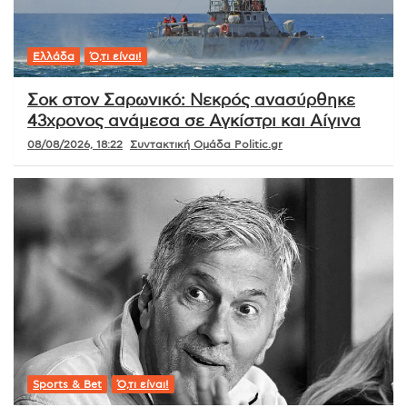
Ελλάδα
Ό,τι είναι!
Σοκ στον Σαρωνικό: Νεκρός ανασύρθηκε
43χρονος ανάμεσα σε Αγκίστρι και Αίγινα
08/08/2026, 18:22
Συντακτική Ομάδα Politic.gr
Sports & Bet
Ό,τι είναι!