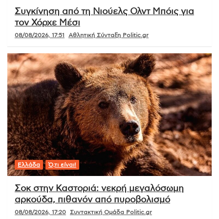
Συγκίνηση από τη Νιούελς Ολντ Μπόις για
τον Χόρχε Μέσι
08/08/2026, 17:51
Αθλητική Σύνταξη Politic.gr
Ελλάδα
Ό,τι είναι!
Σοκ στην Καστοριά: νεκρή μεγαλόσωμη
αρκούδα, πιθανόν από πυροβολισμό
08/08/2026, 17:20
Συντακτική Ομάδα Politic.gr