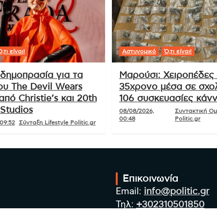
,τι είναι!
Αστυνομικό
Ό,τι είναι!
δημοπρασία για τα
Μαρούσι: Χειροπέδες
ου The Devil Wears
35χρονο μέσα σε σχολ
από Christie’s και 20th
106 συσκευασίες κάν
Studios
08/08/2026,
Συντακτική Ο
00:48
Politic.gr
09:52
Σύνταξη Lifestyle Politic.gr
Επικοινωνία
Email:
info@politic.gr
Τηλ:
+302310501850