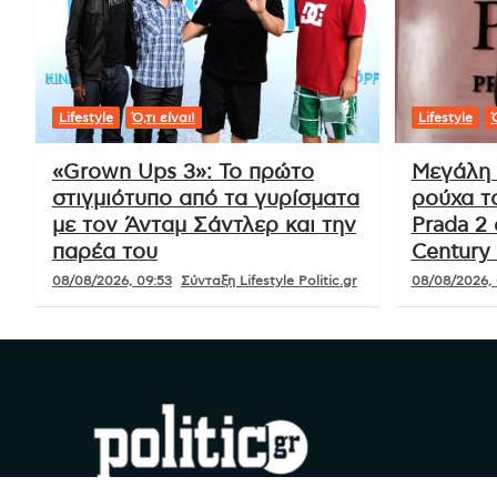
Lifestyle
Ό,τι είναι!
Lifestyle
Ό
«Grown Ups 3»: Το πρώτο
Μεγάλη 
στιγμιότυπο από τα γυρίσματα
ρούχα τ
με τον Άνταμ Σάντλερ και την
Prada 2 
παρέα του
Century 
08/08/2026, 09:53
Σύνταξη Lifestyle Politic.gr
08/08/2026, 