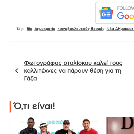
Tags:
Βία
,
Δημοκρατία
,
κοινοβουλευτικός θεσμός
,
Νέα ΔΗμοκρατ
Πλοήγηση
Φωτογράφος στολίσκου καλεί τους
άρθρων
καλλιτέχνες να πάρουν θέση για τη
Γάζα
Ό,τι είναι!