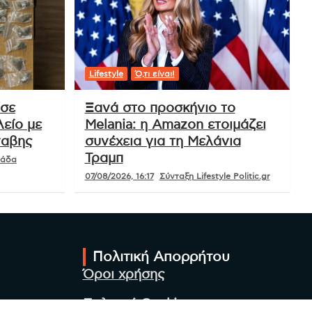
Lifestyle
Ό,τι είναι!
 σε
Ξανά στο προσκήνιο το
είο με
Melania: η Amazon ετοιμάζει
ναβης
συνέχεια για τη Μελάνια
Τραμπ
μάδα
07/08/2026, 16:17
Σύνταξη Lifestyle Politic.gr
Πολιτική Απορρήτου
Όροι χρήσης
Πολιτική Cookies