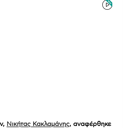
ν,
Νικήτας Κακλαμάνης
, αναφέρθηκε