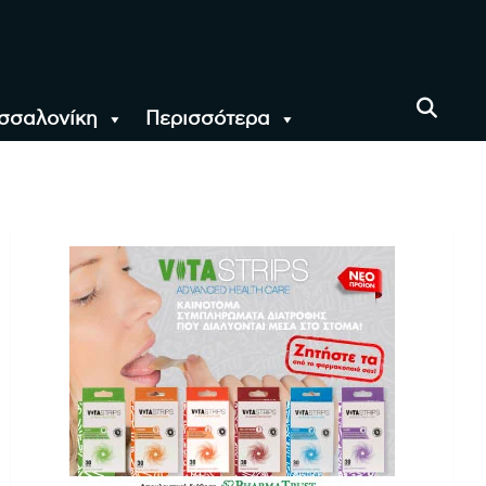
σσαλονίκη
Περισσότερα
αι όλο τον Κόσμο