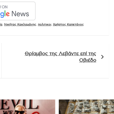
ία
,
Νικήτας Κακλαμάνης
,
πολιτικοι
,
Χρήστος Καπετάνος
Θρίαμβος της Λεβάντε επί της
Οβιέδο