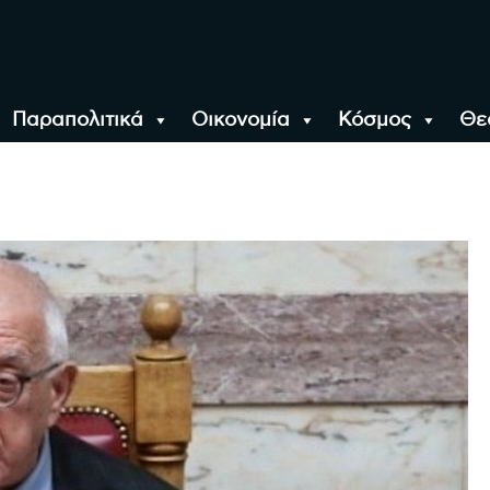
Παραπολιτικά
Οικονομία
Κόσμος
Θε
αλονίκη, την Ελλάδα κ