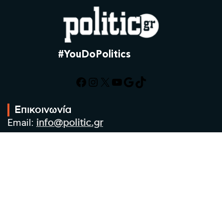
#YouDoPolitics
Facebook
Instagram
X
YouTube
Google
TikTok
Επικοινωνία
Email:
info@politic.gr
Τηλ:
+302310501850
Κιν:
+306986533609
Πολιτική Απορρήτου
Όροι χρήσης
Πολιτική Cookies