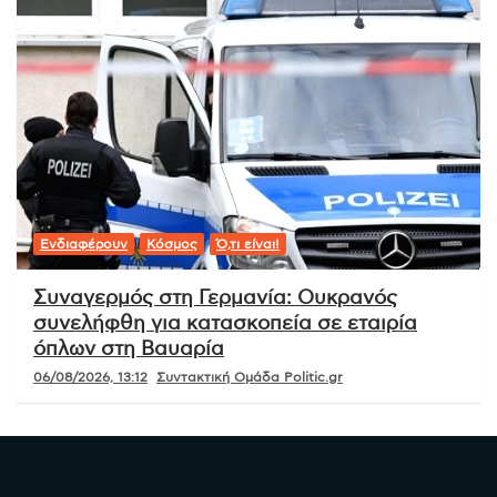
Ενδιαφέρουν
Κόσμος
Ό,τι είναι!
Συναγερμός στη Γερμανία: Ουκρανός
συνελήφθη για κατασκοπεία σε εταιρία
όπλων στη Βαυαρία
06/08/2026, 13:12
Συντακτική Ομάδα Politic.gr