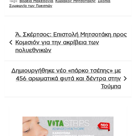
Tags:
Βόρεια Μακεδονία
,
Κυριάκος Μητσοτάκης
,
Σκόπια
,
Συμφωνία των Πρεσπών
Πλοήγηση
Ά. Σκέρτσος: Επιστολή Μητσοτάκη προς
άρθρων
Κομισιόν για την ακρίβεια των
πολυεθνικών
Δημιουργήθηκε νέο «πάρκο τσέπης» με
456 αρωματικά φυτά και δέντρα στην
Τούμπα