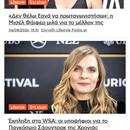
Lifestyle
Ό,τι είναι!
«Δεν θέλω ξανά να πρωταγωνιστήσω»: η
Μισέλ Φάιφερ μιλά για το μέλλον της
06/08/2026, 15:31
Σύνταξη Lifestyle Politic.gr
Lifestyle
Ό,τι είναι!
Έκπληξη στα WSA: οι υποψήφιοι για το
Παγκόσμιο Σάουντρακ της Χρονιάς