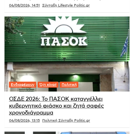
06/08/2026, 14:51
Σύνταξη Lifestyle Politic.gr
Ενδιαφέρουν
Ό,τι είναι!
Πολιτική
ΟΣΔΕ 2026: Το ΠΑΣΟΚ καταγγέλλει
κυβερνητικό φιάσκο και ζητά σαφές
χρονοδιάγραμμα
06/08/2026, 13:15
Πολιτική Σύνταξη Politic.gr