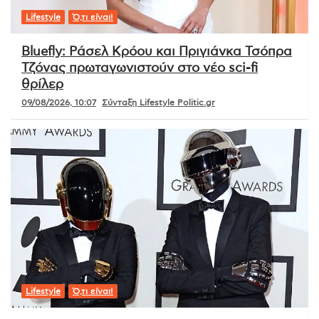
Lifestyle
Ό,τι είναι!
Bluefly: Ράσελ Κρόου και Πριγιάνκα Τσόπρα
Τζόνας πρωταγωνιστούν στο νέο sci-fi
θρίλερ
09/08/2026, 10:07
Σύνταξη Lifestyle Politic.gr
Lifestyle
Ό,τι είναι!