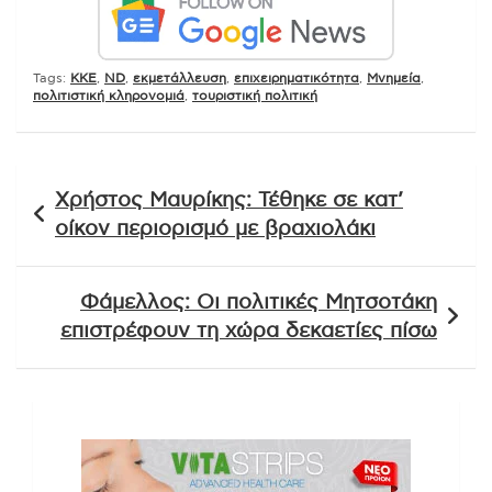
Tags:
KKE
,
ND
,
εκμετάλλευση
,
επιχειρηματικότητα
,
Μνημεία
,
πολιτιστική κληρονομιά
,
τουριστική πολιτική
Πλοήγηση
Χρήστος Μαυρίκης: Τέθηκε σε κατ’
άρθρων
οίκον περιορισμό με βραχιολάκι
Φάμελλος: Οι πολιτικές Μητσοτάκη
επιστρέφουν τη χώρα δεκαετίες πίσω