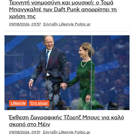
Τεχνητή νοημοσύνη και μουσική: ο Τομά
Μπανγκαλτέ των Daft Punk απορρίπτει τη
χρήση της
09/08/2026, 09:57
Σύνταξη Lifestyle Politic.gr
Lifestyle
Ό,τι είναι!
Έκθεση ζωγραφικής Τζορτζ Μπους για καλό
σκοπό στο Μέιν
09/08/2026, 09:51
Σύνταξη Lifestyle Politic.gr