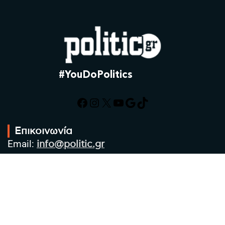
#YouDoPolitics
Facebook
Instagram
X
YouTube
Google
TikTok
Επικοινωνία
Email:
info@politic.gr
Τηλ:
+302310501850
Κιν:
+306986533609
Πολιτική Απορρήτου
Όροι χρήσης