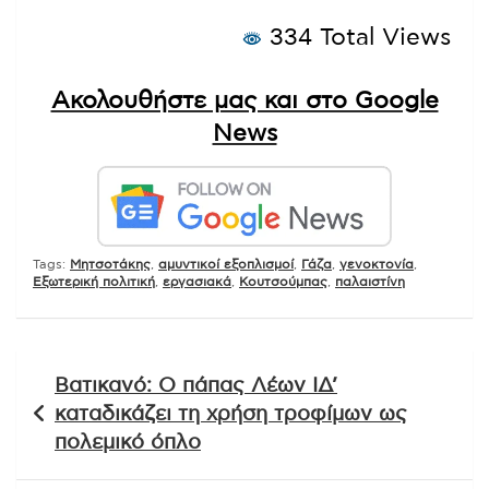
334 Total Views
Ακολουθήστε μας και στο Google
News
Tags:
Mητσοτάκης
,
αμυντικοί εξοπλισμοί
,
Γάζα
,
γενοκτονία
,
Εξωτερική πολιτική
,
εργασιακά
,
Κουτσούμπας
,
παλαιστίνη
Πλοήγηση
Βατικανό: Ο πάπας Λέων ΙΔ’
άρθρων
καταδικάζει τη χρήση τροφίμων ως
πολεμικό όπλο