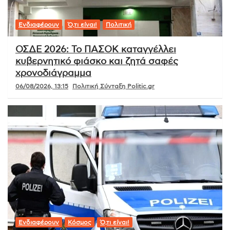
Ενδιαφέρουν
Ό,τι είναι!
Πολιτική
ΟΣΔΕ 2026: Το ΠΑΣΟΚ καταγγέλλει
κυβερνητικό φιάσκο και ζητά σαφές
χρονοδιάγραμμα
06/08/2026, 13:15
Πολιτική Σύνταξη Politic.gr
Ενδιαφέρουν
Κόσμος
Ό,τι είναι!