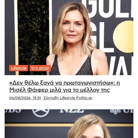
Lifestyle
Ό,τι είναι!
«Δεν θέλω ξανά να πρωταγωνιστήσω»: η
Μισέλ Φάιφερ μιλά για το μέλλον της
06/08/2026, 15:31
Σύνταξη Lifestyle Politic.gr