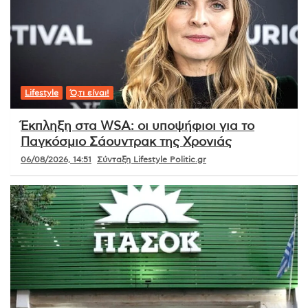
Lifestyle
Ό,τι είναι!
Έκπληξη στα WSA: οι υποψήφιοι για το
Παγκόσμιο Σάουντρακ της Χρονιάς
06/08/2026, 14:51
Σύνταξη Lifestyle Politic.gr