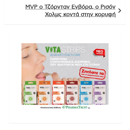
MVP ο Τζόρνταν Ενβόρα, ο Ρισόν
Χολμς κοντά στην κορυφή