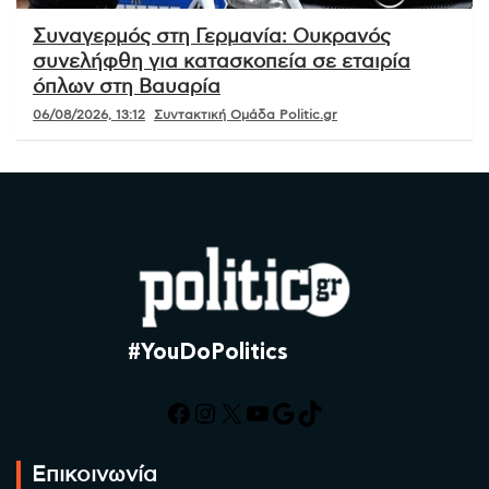
Συναγερμός στη Γερμανία: Ουκρανός
συνελήφθη για κατασκοπεία σε εταιρία
όπλων στη Βαυαρία
06/08/2026, 13:12
Συντακτική Ομάδα Politic.gr
#YouDoPolitics
Facebook
Instagram
X
YouTube
Google
TikTok
Επικοινωνία