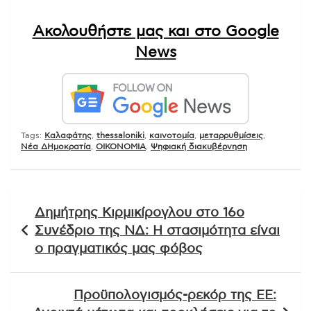
Ακολουθήστε μας και στο Google
News
Tags:
Kαλαφάτης
,
thessaloniki
,
καινοτομία
,
μεταρρυθμίσεις
,
Νέα ΔΗμοκρατία
,
ΟΙΚΟΝΟΜΙΑ
,
Ψηφιακή διακυβέρνηση
Πλοήγηση
Δημήτρης Κιρμικίρογλου στο 16ο
άρθρων
Συνέδριο της ΝΔ: Η στασιμότητα είναι
ο πραγματικός μας φόβος
Προϋπολογισμός-ρεκόρ της ΕΕ: