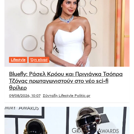
Lifestyle
Ό,τι είναι!
Bluefly: Ράσελ Κρόου και Πριγιάνκα Τσόπρα
Τζόνας πρωταγωνιστούν στο νέο sci-fi
θρίλερ
09/08/2026, 10:07
Σύνταξη Lifestyle Politic.gr