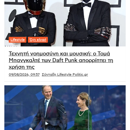
Lifestyle
Ό,τι είναι!
Τεχνητή νοημοσύνη και μουσική: ο Τομά
Μπανγκαλτέ των Daft Punk απορρίπτει τη
χρήση της
09/08/2026, 09:57
Σύνταξη Lifestyle Politic.gr