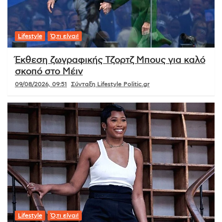
Lifestyle
Ό,τι είναι!
Έκθεση ζωγραφικής Τζορτζ Μπους για καλό
σκοπό στο Μέιν
09/08/2026, 09:51
Σύνταξη Lifestyle Politic.gr
Lifestyle
Ό,τι είναι!