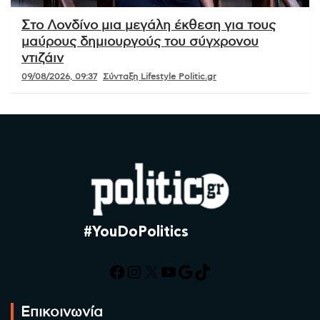
Στο Λονδίνο μια μεγάλη έκθεση για τους
μαύρους δημιουργούς του σύγχρονου
ντιζάιν
09/08/2026, 09:37
Σύνταξη Lifestyle Politic.gr
#YouDoPolitics
Facebook
Instagram
X
YouTube
Google
TikTok
Επικοινωνία