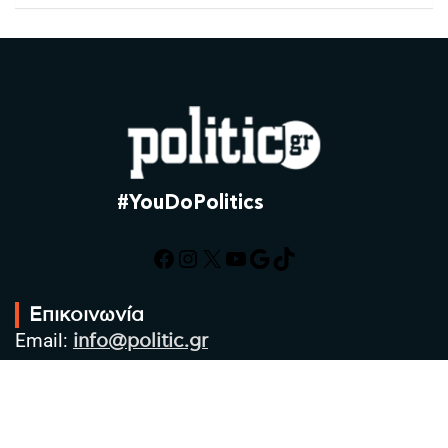
#YouDoPolitics
Facebook
Instagram
X
YouTube
Google
TikTok
Επικοινωνία
Email:
info@politic.gr
Τηλ:
+302310501850
Κιν:
+306986533609