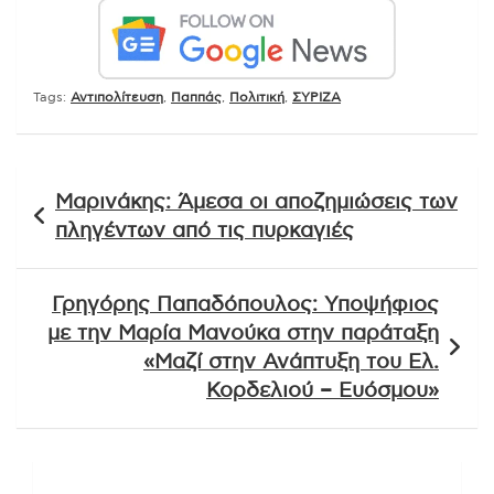
Tags:
Αντιπολίτευση
,
Παππάς
,
Πολιτική
,
ΣΥΡΙΖΑ
Πλοήγηση
Μαρινάκης: Άμεσα οι αποζημιώσεις των
άρθρων
πληγέντων από τις πυρκαγιές
Γρηγόρης Παπαδόπουλος: Υποψήφιος
με την Μαρία Μανούκα στην παράταξη
«Μαζί στην Ανάπτυξη του Ελ.
Κορδελιού – Ευόσμου»