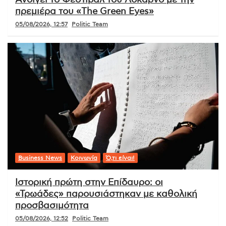
πρεμιέρα του «The Green Eyes»
05/08/2026, 12:57
Politic Team
Business News
Κοινωνία
Ό,τι είναι!
Ιστορική πρώτη στην Επίδαυρο: οι
«Τρωάδες» παρουσιάστηκαν με καθολική
προσβασιμότητα
05/08/2026, 12:52
Politic Team