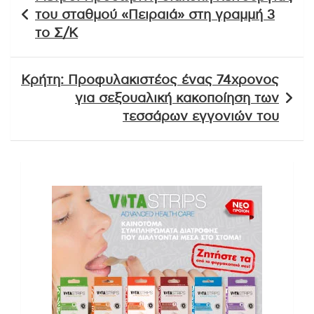
άρθρων
του σταθμού «Πειραιά» στη γραμμή 3
το Σ/Κ
Κρήτη: Προφυλακιστέος ένας 74χρονος
για σεξουαλική κακοποίηση των
τεσσάρων εγγονιών του