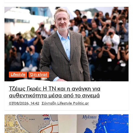
Lifestyle
Ό,τι είναι!
Τζέιμς Γκρέι: Η ΤΝ και η ανάγκη για
αυθεντικότητα μέσα από το σινεμά
07/08/2026, 14:42
Σύνταξη Lifestyle Politic.gr