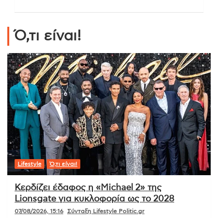
Ό,τι είναι!
Lifestyle
Ό,τι είναι!
Κερδίζει έδαφος η «Michael 2» της
Lionsgate για κυκλοφορία ως το 2028
07/08/2026, 15:16
Σύνταξη Lifestyle Politic.gr