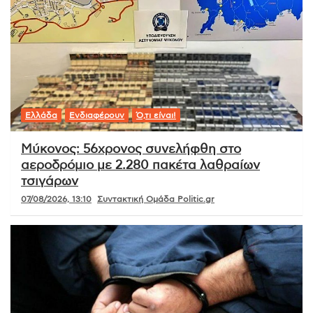
Ελλάδα
Ενδιαφέρουν
Ό,τι είναι!
Μύκονος: 56χρονος συνελήφθη στο
αεροδρόμιο με 2.280 πακέτα λαθραίων
τσιγάρων
07/08/2026, 13:10
Συντακτική Ομάδα Politic.gr