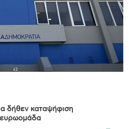
ια δήθεν καταψήφιση
ν ευρωομάδα