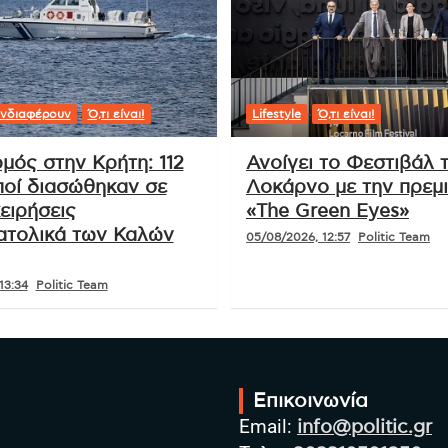
νδιαφέρουν
Ό,τι είναι!
Lifestyle
Ό,τι είναι!
μός στην Κρήτη: 112
Ανοίγει το Φεστιβάλ 
οί διασώθηκαν σε
Λοκάρνο με την πρεμ
ειρήσεις
«The Green Eyes»
ατολικά των Καλών
05/08/2026, 12:57
Politic Team
13:34
Politic Team
Επικοινωνία
Email:
info@politic.gr