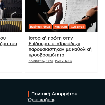
Business News
Κοινωνία
Ό,τι είναι!
του
Ιστορική πρώτη στην
ιέρα του
Επίδαυρο: οι «Τρωάδες»
παρουσιάστηκαν με καθολική
προσβασιμότητα
05/08/2026, 12:52
Politic Team
Πολιτική Απορρήτου
Όροι χρήσης