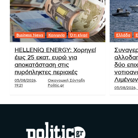
Business News
Κοινωνία
Ό,τι είναι!
Ελλάδα
Ε
HELLENiQ ENERGY: Χορηγεί
Συναγερ
έως 25 εκατ. ευρώ για
αλλοδαπ
αποκατάσταση στις
δύο επιχ
πυρόπληκτες περιοχές
νοτιοαν
Λιμένων
05/08/2026,
Οικονομική Σύνταξη
19:21
Politic.gr
05/08/2026, 