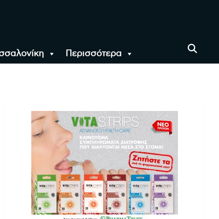
σσαλονίκη
Περισσότερα
αι όλο τον Κόσμο