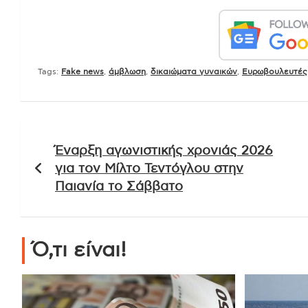
Tags:
Fake news
,
άμβλωση
,
δικαιώματα γυναικών
,
Ευρωβουλευτές
Πλοήγηση
Έναρξη αγωνιστικής χρονιάς 2026
άρθρων
για τον Μίλτο Τεντόγλου στην
Παιανία το Σάββατο
Ό,τι είναι!