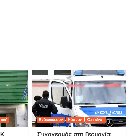
τική
Ενδιαφέρουν
Κόσμος
Ό,τι είναι!
ΟΚ
Συναγερμός στη Γερμανία: