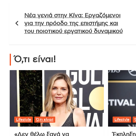
Πλοήγηση
Νέα γενιά στην Κίνα: Εργαζόμενοι
άρθρων
για την πρόοδο της επιστήμης και
του ποιοτικού εργατικού δυναμικού
Ό,τι είναι!
Lifestyle
Ό,τι είναι!
Lifestyle
Ό
«Δεν θέλω ξανά να
Έκπληξη