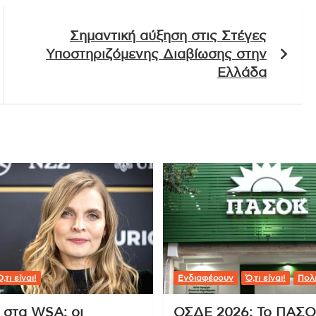
Σημαντική αύξηση στις Στέγες
Υποστηριζόμενης Διαβίωσης στην
Ελλάδα
,τι είναι!
Ενδιαφέρουν
Ό,τι είναι!
Πολι
 στα WSA: οι
ΟΣΔΕ 2026: Το ΠΑΣ