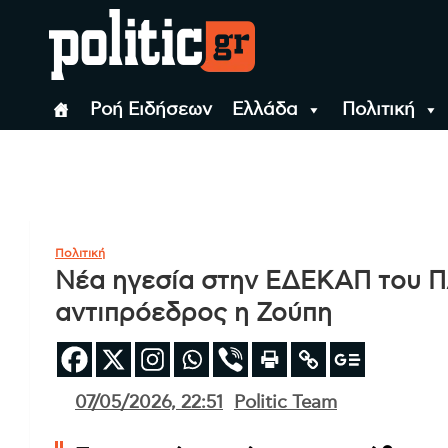
Skip
to
content
politic.gr
Ειδήσεις απο τη
Ροή Ειδήσεων
Ελλάδα
Πολιτική
politic.gr
Ειδήσεις απο τη Θεσσ
Θεσσαλονίκη, την
Ελλάδα και όλο τον
Πολιτική
Κόσμο
Νέα ηγεσία στην ΕΔΕΚΑΠ του Π
αντιπρόεδρος η Ζούπη
07/05/2026, 22:51
Politic Team