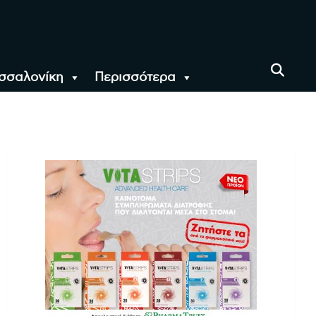
σσαλονίκη
Περισσότερα
αι όλο τον Κόσμο