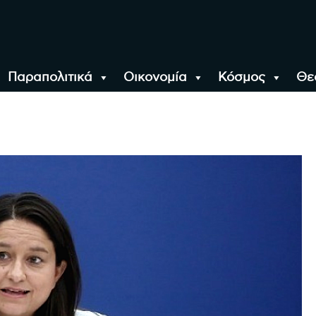
Παραπολιτικά
Οικονομία
Κόσμος
Θε
αλονίκη, την Ελλάδα κ