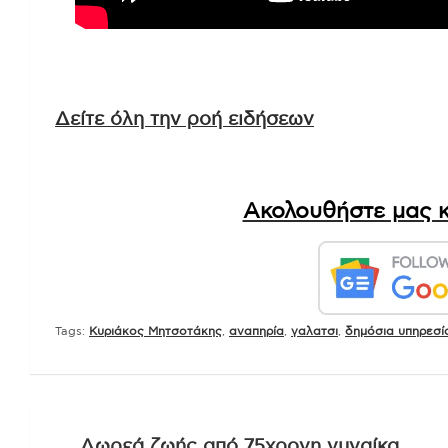
Δείτε όλη την ροή ειδήσεων
Ακολουθήστε μας κ
Tags:
Kυριάκος Μητσοτάκης
,
αναπηρία
,
γαλατσι
,
δημόσια υπηρεσί
Πλοήγηση
Δωρεά ζωής από 75χρονη γυναίκα