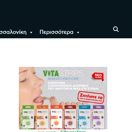
σσαλονίκη
Περισσότερα
αι όλο τον Κόσμο