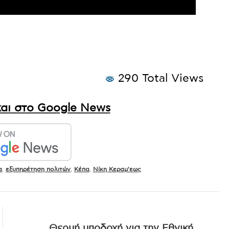
290 Total Views
αι στο Google News
α
,
εξυπηρέτηση πολιτών
,
Κέπα
,
Νίκη Κεραμ'εως
Θερμή υποδοχή για την Εθνική